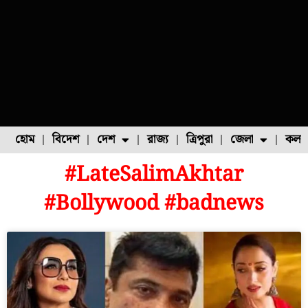
হোম
বিদেশ
দেশ
রাজ্য
ত্রিপুরা
জেলা
কলক
#LateSalimAkhtar
ফুল চাষ
ফল চাষ
মাছ চাষ
উত্তর ২৪ পরগনা
পোল্ট্রি চাষ
#Bollywood #badnews