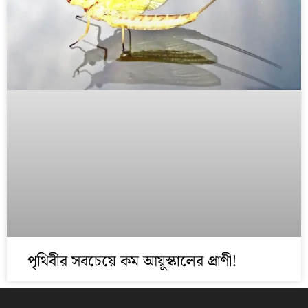
পৃথিবীর সবচেয়ে কম আয়ুস্কালের প্রাণী!