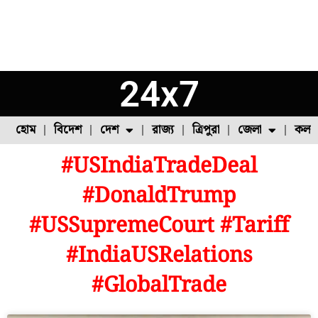
24x7
হোম
বিদেশ
দেশ
রাজ্য
ত্রিপুরা
জেলা
কলক
#USIndiaTradeDeal
ফুল চাষ
ফল চাষ
মাছ চাষ
উত্তর ২৪ পরগনা
পোল্ট্রি চাষ
#DonaldTrump
#USSupremeCourt #Tariff
#IndiaUSRelations
#GlobalTrade