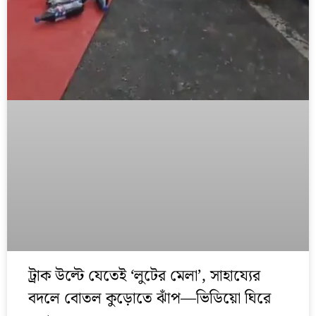
ট্রাক উল্টে যেতেই ‘লুটের মেলা’, সাহায্যের
বদলে বোতল কুড়োতে ঝাঁপ—ভিডিয়ো ঘিরে