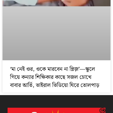
‘মা নেই ওর, ওকে মারবেন না প্লিজ়’—স্কুলে
গিয়ে কন্যার শিক্ষিকার কাছে সজল চোখে
বাবার আর্তি, ভাইরাল ভিডিয়ো ঘিরে তোলপাড়