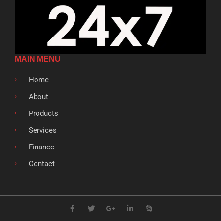
MAIN MENU
Home
About
Products
Services
Finance
Contact
F
T
G
L
S
a
w
o
i
k
c
i
o
n
y