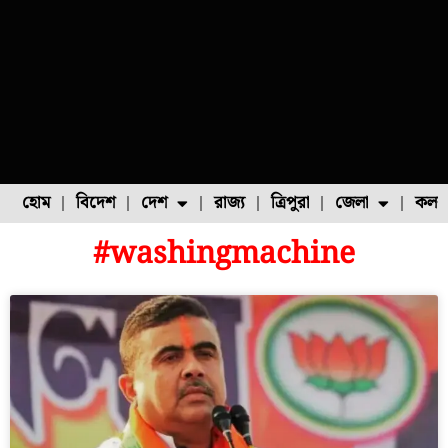
হোম
বিদেশ
দেশ
রাজ্য
ত্রিপুরা
জেলা
কলক
#washingmachine
ফুল চাষ
ফল চাষ
মাছ চাষ
উত্তর ২৪ পরগনা
পোল্ট্রি চাষ