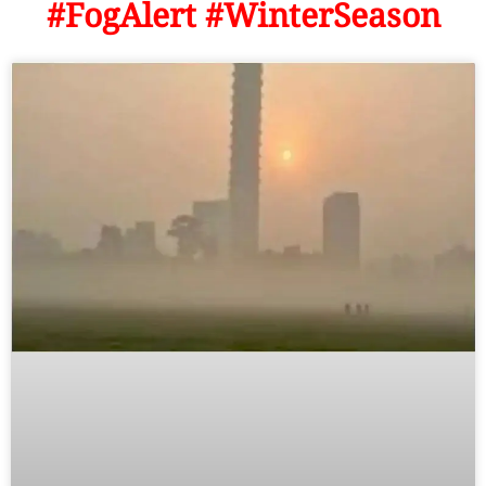
#FogAlert #WinterSeason