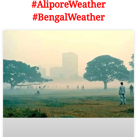
#AliporeWeather
#BengalWeather