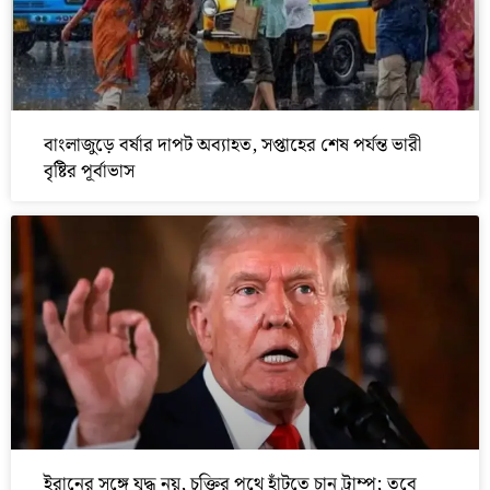
বাংলাজুড়ে বর্ষার দাপট অব্যাহত, সপ্তাহের শেষ পর্যন্ত ভারী
বৃষ্টির পূর্বাভাস
ইরানের সঙ্গে যুদ্ধ নয়, চুক্তির পথে হাঁটতে চান ট্রাম্প; তবে