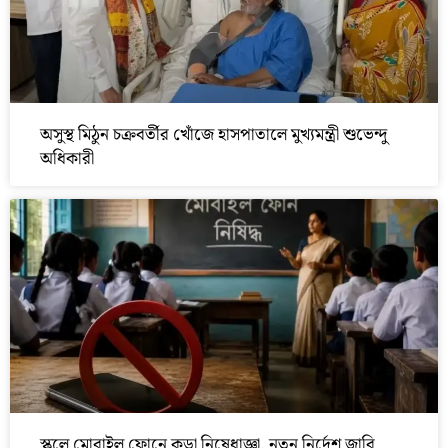
অসুস্থ মিঠুন চক্রবর্তীর খোঁজে হাসপাতালে মুখ্যমন্ত্রী শুভেন্দু
অধিকারী
স্কুলে মোবাইল ফোনে কড়া নিষেধাজ্ঞা, নতুন নির্দেশ জারি