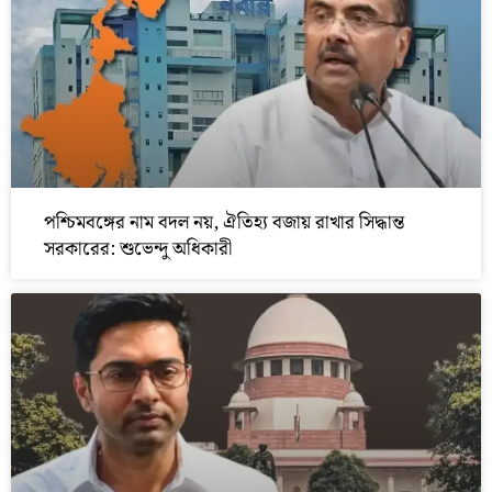
পশ্চিমবঙ্গের নাম বদল নয়, ঐতিহ্য বজায় রাখার সিদ্ধান্ত
সরকারের: শুভেন্দু অধিকারী