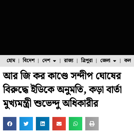
হোম
বিদেশ
দেশ
রাজ্য
ত্রিপুরা
জেলা
কলক
আর জি কর কাণ্ডে সন্দীপ ঘোষের
ফুল চাষ
ফল চাষ
মাছ চাষ
উত্তর ২৪ পরগনা
পোল্ট্রি চাষ
বিরুদ্ধে ইডিকে অনুমতি, কড়া বার্তা
মুখ্যমন্ত্রী শুভেন্দু অধিকারীর