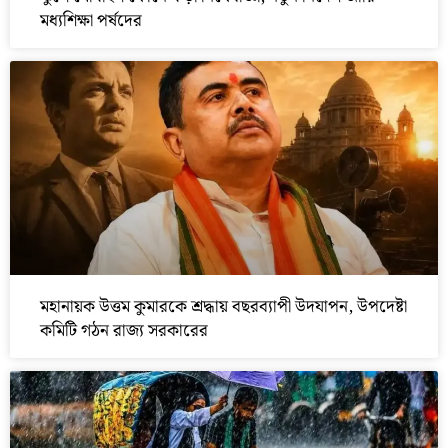
মধ্যশিক্ষা পর্ষদের
মহানায়ক উত্তম কুমারকে শ্রদ্ধায় বছরব্যাপী উদযাপন, উপদেষ্টা
কমিটি গঠন রাজ্য সরকারের