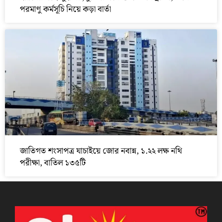
পরমাণু কর্মসূচি নিয়ে কড়া বার্তা
জাতিগত শংসাপত্র যাচাইয়ে জোর নবান্ন, ১.২২ লক্ষ নথি
পরীক্ষা, বাতিল ১৩৫টি