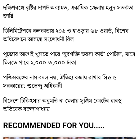
দক্ষিণবঙ্গে বৃষ্টির দাপট অব্যাহত, একাধিক জেলায় হলুদ সতর্কতা
জারি
ডিলিমিটেশনে কলকাতায় ২০৯ ও হাওড়ায় ৬৮ ওয়ার্ড, বিশেষ
অধিবেশনে আসছে সংশোধনী বিল
পুজোর আগেই খুলতে পারে ‘যুবশক্তি ভরসা কার্ড’ পোর্টাল, মাসে
মিলতে পারে ২,০০০-৩,০০০ টাকা
পশ্চিমবঙ্গের নাম বদল নয়, ঐতিহ্য বজায় রাখার সিদ্ধান্ত
সরকারের: শুভেন্দু অধিকারী
বিদেশে চিকিৎসার অনুমতি না মেলায় সুপ্রিম কোর্টের দ্বারস্থ
অভিষেক বন্দ্যোপাধ্যায়
RECOMMENDED FOR YOU.....