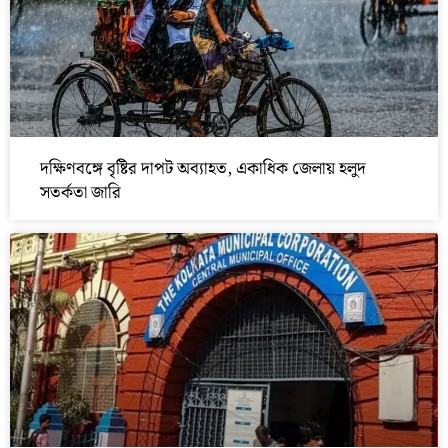
দক্ষিণবঙ্গে বৃষ্টির দাপট অব্যাহত, একাধিক জেলায় হলুদ
সতর্কতা জারি