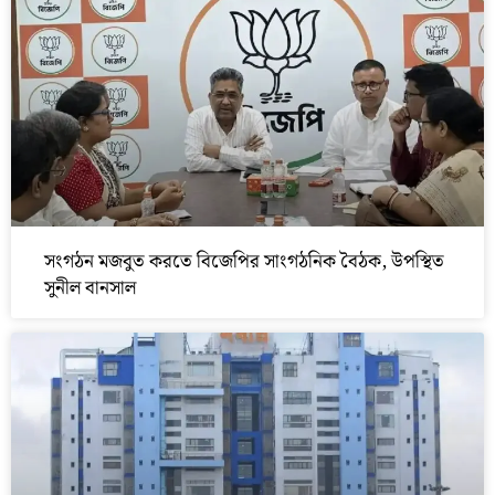
সংগঠন মজবুত করতে বিজেপির সাংগঠনিক বৈঠক, উপস্থিত
সুনীল বানসাল