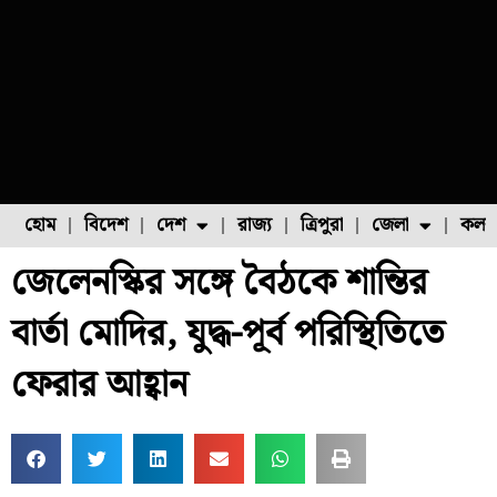
হোম
বিদেশ
দেশ
রাজ্য
ত্রিপুরা
জেলা
কলক
জেলেনস্কির সঙ্গে বৈঠকে শান্তির
ফুল চাষ
ফল চাষ
মাছ চাষ
উত্তর ২৪ পরগনা
পোল্ট্রি চাষ
বার্তা মোদির, যুদ্ধ-পূর্ব পরিস্থিতিতে
ফেরার আহ্বান