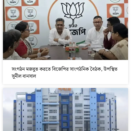
সংগঠন মজবুত করতে বিজেপির সাংগঠনিক বৈঠক, উপস্থিত
সুনীল বানসাল