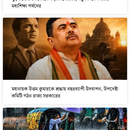
মধ্যশিক্ষা পর্ষদের
মহানায়ক উত্তম কুমারকে শ্রদ্ধায় বছরব্যাপী উদযাপন, উপদেষ্টা
কমিটি গঠন রাজ্য সরকারের