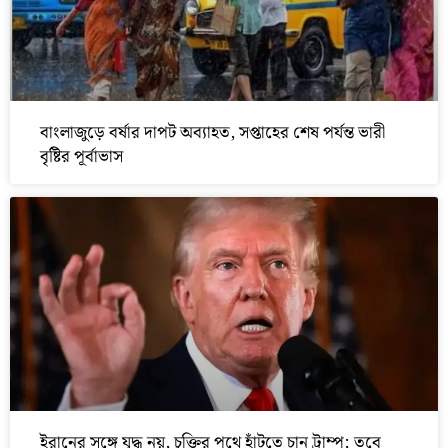
বাংলাজুড়ে বর্ষার দাপট অব্যাহত, সপ্তাহের শেষ পর্যন্ত ভারী
বৃষ্টির পূর্বাভাস
ইরানের সঙ্গে যুদ্ধ নয়, চুক্তির পথে হাঁটতে চান ট্রাম্প; তবে