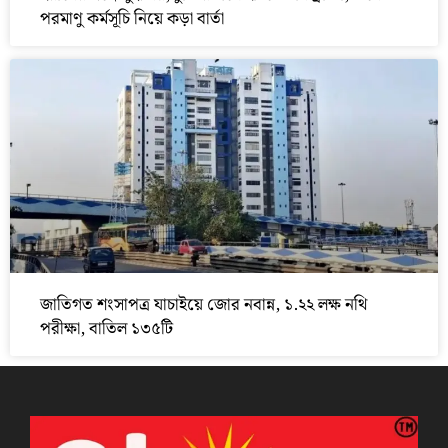
পরমাণু কর্মসূচি নিয়ে কড়া বার্তা
জাতিগত শংসাপত্র যাচাইয়ে জোর নবান্ন, ১.২২ লক্ষ নথি
পরীক্ষা, বাতিল ১৩৫টি