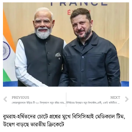
Prev
PREVIOUS
NEXT
নেদারল্যান্ডসকে উড়িয়ে টি-২০ বিশ্বকাপে নতুন নজির ভারতের মেয়েদের
টলিউডের উন্নয়নে নতুন উপদেষ্টামণ্ডলী, একই কমিটিতে দেব ও হিরণ
বুমরাহ-হর্ষিতদের চোটে প্রশ্নের মুখে বিসিসিআই মেডিক্যাল টিম,
উদ্বেগ বাড়ছে ভারতীয় ক্রিকেটে