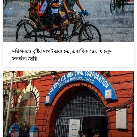
দক্ষিণবঙ্গে বৃষ্টির দাপট অব্যাহত, একাধিক জেলায় হলুদ
সতর্কতা জারি