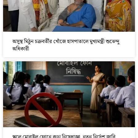
অসুস্থ মিঠুন চক্রবর্তীর খোঁজে হাসপাতালে মুখ্যমন্ত্রী শুভেন্দু
অধিকারী
স্কুলে মোবাইল ফোনে কড়া নিষেধাজ্ঞা, নতুন নির্দেশ জারি