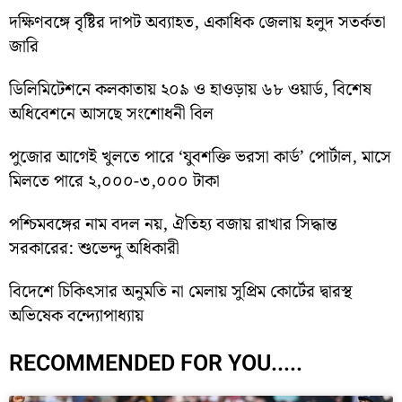
দক্ষিণবঙ্গে বৃষ্টির দাপট অব্যাহত, একাধিক জেলায় হলুদ সতর্কতা
জারি
ডিলিমিটেশনে কলকাতায় ২০৯ ও হাওড়ায় ৬৮ ওয়ার্ড, বিশেষ
অধিবেশনে আসছে সংশোধনী বিল
পুজোর আগেই খুলতে পারে ‘যুবশক্তি ভরসা কার্ড’ পোর্টাল, মাসে
মিলতে পারে ২,০০০-৩,০০০ টাকা
পশ্চিমবঙ্গের নাম বদল নয়, ঐতিহ্য বজায় রাখার সিদ্ধান্ত
সরকারের: শুভেন্দু অধিকারী
বিদেশে চিকিৎসার অনুমতি না মেলায় সুপ্রিম কোর্টের দ্বারস্থ
অভিষেক বন্দ্যোপাধ্যায়
RECOMMENDED FOR YOU.....