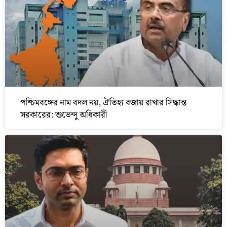
পশ্চিমবঙ্গের নাম বদল নয়, ঐতিহ্য বজায় রাখার সিদ্ধান্ত
সরকারের: শুভেন্দু অধিকারী