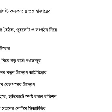
১০ আগস্ট কলকাতায় ৩০ হাজারের
িটির বৈঠক, পুরভোট ও সংগঠন নিয়ে
োটেকের
 নিয়ে বড় বার্তা শুভেন্দুর
নের নতুন উদ্যোগ অগ্নিমিত্রার
নতুন রেলপথের উদ্যোগ
ে, হাইকোর্টে স্পষ্ট করল কমিশন
়িতে সমনের নোটিস সিআইডির