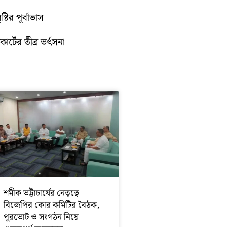
টির পূর্বাভাস
োর্টের তীব্র ভর্ৎসনা
শমীক ভট্টাচার্যের নেতৃত্বে
বিজেপির কোর কমিটির বৈঠক,
পুরভোট ও সংগঠন নিয়ে