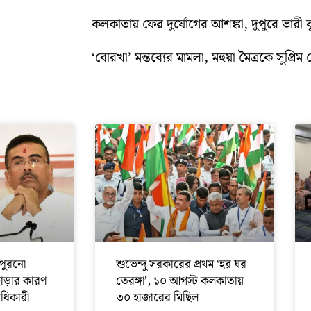
কলকাতায় ফের দুর্যোগের আশঙ্কা, দুপুরে ভারী বৃষ্
‘বোরখা’ মন্তব্যের মামলা, মহুয়া মৈত্রকে সুপ্রিম ক
পুরনো
শুভেন্দু সরকারের প্রথম ‘হর ঘর
ছাড়ার কারণ
তেরঙ্গা’, ১০ আগস্ট কলকাতায়
অধিকারী
৩০ হাজারের মিছিল