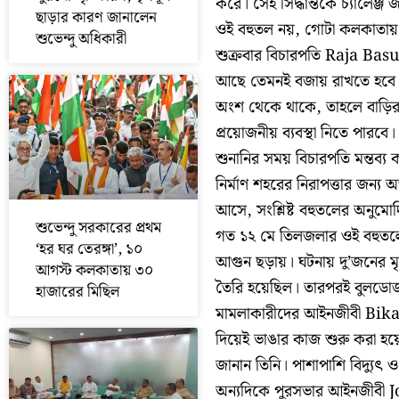
করে। সেই সিদ্ধান্তকে চ্যালেঞ্জ
ছাড়ার কারণ জানালেন
ওই বহুতল নয়, গোটা কলকাতায় বে
শুভেন্দু অধিকারী
শুক্রবার বিচারপতি Raja Basu
আছে তেমনই বজায় রাখতে হবে।
অংশ থেকে থাকে, তাহলে বাড়
প্রয়োজনীয় ব্যবস্থা নিতে পারব
শুনানির সময় বিচারপতি মন্তব্য
নির্মাণ শহরের নিরাপত্তার জন্
আসে, সংশ্লিষ্ট বহুতলের অনুমো
শুভেন্দু সরকারের প্রথম
গত ১২ মে তিলজলার ওই বহুতলে
‘হর ঘর তেরঙ্গা’, ১০
আগুন ছড়ায়। ঘটনায় দু’জনের ম
আগস্ট কলকাতায় ৩০
তৈরি হয়েছিল। তারপরই বুলডোজ
হাজারের মিছিল
মামলাকারীদের আইনজীবী Bik
দিয়েই ভাঙার কাজ শুরু করা হয়েছ
জানান তিনি। পাশাপাশি বিদ্যুৎ
অন্যদিকে পুরসভার আইনজীবী 