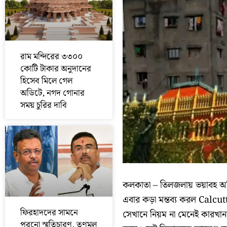
রাম মন্দিরের ৩৩০০
কোটি টাকার অনুদানের
হিসেব মিলে গেল
অডিটে, নগদ গোনার
সময় চুরির দাবি
কলকাতা – তিলজলায় ভয়াবহ অগ্ন
এবার কড়া মন্তব্য করল Calc
ফিরহাদদের সামনে
সেখানে নিয়ম না মেনেই কারখান
পুরনো স্মৃতিচারণ, তৃণমূল