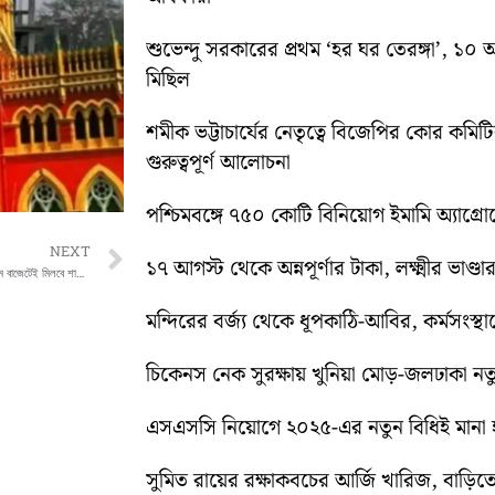
শুভেন্দু সরকারের প্রথম ‘হর ঘর তেরঙ্গা’, 
মিছিল
শমীক ভট্টাচার্যের নেতৃত্বে বিজেপির কোর কম
গুরুত্বপূর্ণ আলোচনা
পশ্চিমবঙ্গে ৭৫০ কোটি বিনিয়োগ ইমামি অ্যাগ্র
Next
NEXT
১৭ আগস্ট থেকে অন্নপূর্ণার টাকা, লক্ষ্মীর ভাণ্ডার
গরমের ছুটিতে নিরিবিলি পাহাড়ি গ্রাম তেন্দ্রাবং, কম বাজেটেই মিলবে শান্তির ঠিকানা
মন্দিরের বর্জ্য থেকে ধূপকাঠি-আবির, কর্মসংস্থা
চিকেনস নেক সুরক্ষায় খুনিয়া মোড়-জলঢাকা 
এসএসসি নিয়োগে ২০২৫-এর নতুন বিধিই মানা হব
সুমিত রায়ের রক্ষাকবচের আর্জি খারিজ, বাড