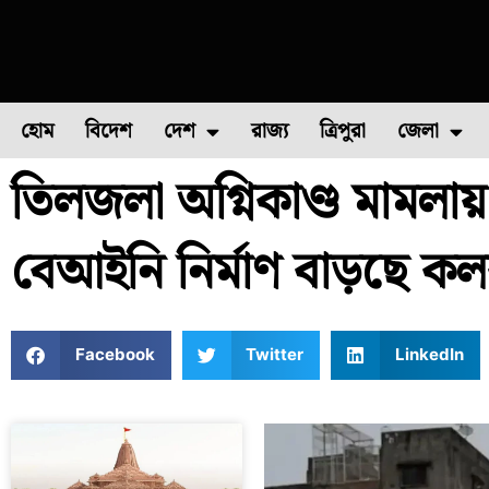
হোম
বিদেশ
দেশ
রাজ্য
ত্রিপুরা
জেলা
তিলজলা অগ্নিকাণ্ড মামলায় 
ফুল চাষ
ফল চাষ
মাছ চাষ
উত্তর ২৪ পরগন
পোল্ট্রি চ
বেআইনি নির্মাণ বাড়ছে ক
Facebook
Twitter
LinkedIn