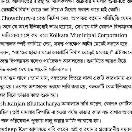
 জানিয়ে আদালতের দ্বারস্থ হয় মালিকপক্ষ। শুক্রবার মামলার শুনানিতে শুধ
আইনি নির্মাণ বেড়ে চলা নিয়েও উদ্বেগ প্রকাশ করে হাই কোর্ট।
 Chowdhury-র বেঞ্চ নির্দেশ দেয়, আপাতত বর্তমান পরিস্থিতি যেমন
 তবে যে অংশ ইতিমধ্যেই ভাঙা হয়েছে, সেখানে যদি কোনও বিপজ্জন
ির মালিকের সঙ্গে কথা বলে Kolkata Municipal Corporation
ে। আদালত স্পষ্ট জানিয়ে দেয়, সমস্ত পদক্ষেপ আইন মেনেই করতে হবে।
 করেন, “ব্যাঙের ছাতার মতো বেআইনি নির্মাণ বেড়েই চলেছে।” এই ধরন
য অত্যন্ত বিপজ্জনক বলেও পর্যবেক্ষণ আদালতের। শুনানিতে আরও উঠে
দিত নকশা দেখাতে পারেনি মালিকপক্ষ।
 আগুন লাগে। জানা যায়, বহুতলের ভিতরে থাকা একটি কারখানায় প্র
ৃত্যু হয়। এরপর প্রশাসনের তরফে দাবি করা হয়, বহুতলটি বেআইনিভাবে
ার দিয়ে ভাঙার কাজ শুরু হয়।
ash Ranjan Bhattacharya আদালতে দাবি করেন, কোনও নোটিস 
িল। তাই মামলার নিষ্পত্তি না হওয়া পর্যন্ত ভাঙার কাজ বন্ধ রাখার আব
 ও জল পরিষেবাও পুনরায় চালু করার আর্জি জানানো হয়।
Joydeep Kar আদালতে দাবি করেন, ওই কারখানার প্রয়োজনীয় দমকল