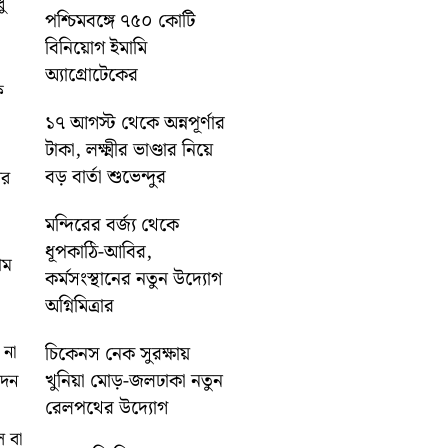
ু
পশ্চিমবঙ্গে ৭৫০ কোটি
বিনিয়োগ ইমামি
অ্যাগ্রোটেকের
ক
১৭ আগস্ট থেকে অন্নপূর্ণার
টাকা, লক্ষ্মীর ভাণ্ডার নিয়ে
বড় বার্তা শুভেন্দুর
ের
মন্দিরের বর্জ্য থেকে
ধূপকাঠি-আবির,
থম
কর্মসংস্থানের নতুন উদ্যোগ
অগ্নিমিত্রার
না
চিকেনস নেক সুরক্ষায়
খুনিয়া মোড়-জলঢাকা নতুন
েদন
রেলপথের উদ্যোগ
 বা