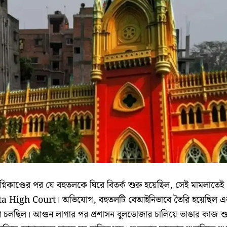
িকাণ্ডের পর যে বহুতলকে ঘিরে বিতর্ক শুরু হয়েছিল, সেই মামলাতেই
utta High Court। অভিযোগ, বহুতলটি বেআইনিভাবে তৈরি হয়েছিল এ
া চলছিল। আগুন লাগার পর প্রশাসন বুলডোজার চালিয়ে ভাঙার কাজ শু