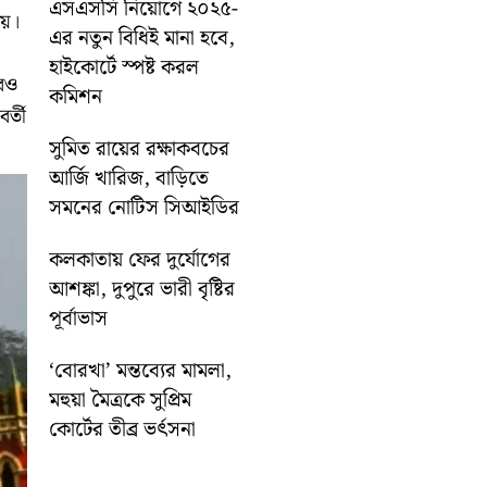
এসএসসি নিয়োগে ২০২৫-
নয়।
এর নতুন বিধিই মানা হবে,
হাইকোর্টে স্পষ্ট করল
রও
কমিশন
র্তী
সুমিত রায়ের রক্ষাকবচের
আর্জি খারিজ, বাড়িতে
সমনের নোটিস সিআইডির
কলকাতায় ফের দুর্যোগের
আশঙ্কা, দুপুরে ভারী বৃষ্টির
পূর্বাভাস
‘বোরখা’ মন্তব্যের মামলা,
মহুয়া মৈত্রকে সুপ্রিম
কোর্টের তীব্র ভর্ৎসনা