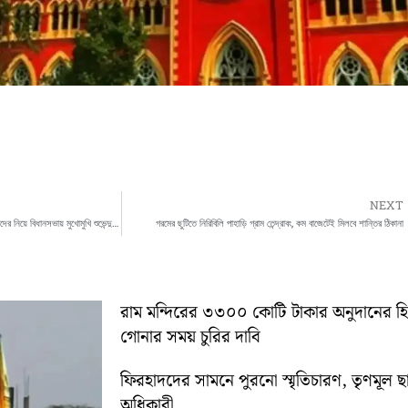
NEXT
প্রথম অধিবেশনেই তুমুল রাজনৈতিক সংঘাত, ঘরছাড়াদের নিয়ে বিধানসভায় মুখোমুখি শুভেন্দু-শোভনদেব
গরমের ছুটিতে নিরিবিলি পাহাড়ি গ্রাম তেন্দ্রাবং, কম বাজেটেই মিলবে শান্তির ঠিকানা
রাম মন্দিরের ৩৩০০ কোটি টাকার অনুদানের 
গোনার সময় চুরির দাবি
ফিরহাদদের সামনে পুরনো স্মৃতিচারণ, তৃণমূল ছ
অধিকারী