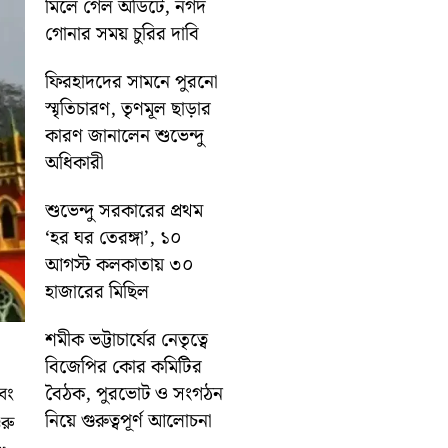
মিলে গেল অডিটে, নগদ
গোনার সময় চুরির দাবি
ফিরহাদদের সামনে পুরনো
স্মৃতিচারণ, তৃণমূল ছাড়ার
কারণ জানালেন শুভেন্দু
অধিকারী
শুভেন্দু সরকারের প্রথম
‘হর ঘর তেরঙ্গা’, ১০
আগস্ট কলকাতায় ৩০
হাজারের মিছিল
শমীক ভট্টাচার্যের নেতৃত্বে
বিজেপির কোর কমিটির
বৈঠক, পুরভোট ও সংগঠন
বং
নিয়ে গুরুত্বপূর্ণ আলোচনা
রু