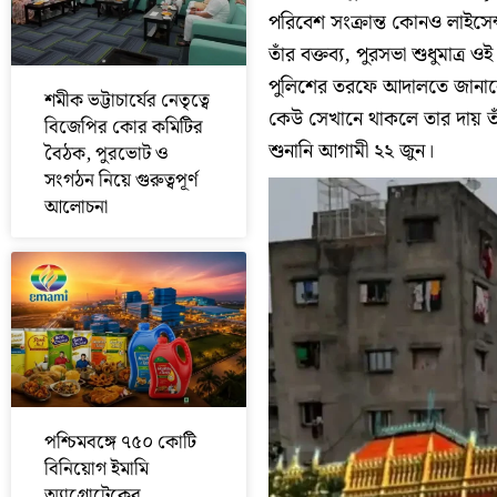
পরিবেশ সংক্রান্ত কোনও লাইসেন
তাঁর বক্তব্য, পুরসভা শুধুমাত্র ও
পুলিশের তরফে আদালতে জানান
শমীক ভট্টাচার্যের নেতৃত্বে
কেউ সেখানে থাকলে তার দায় তা
বিজেপির কোর কমিটির
শুনানি আগামী ২২ জুন।
বৈঠক, পুরভোট ও
সংগঠন নিয়ে গুরুত্বপূর্ণ
আলোচনা
পশ্চিমবঙ্গে ৭৫০ কোটি
বিনিয়োগ ইমামি
অ্যাগ্রোটেকের