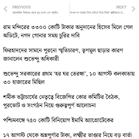
Prev
PREVIOUS
NEXT
ব্যবসায়িক বিবাদের জেরে খুন হলেন এক ব্যক্তি
পাওনা দশ হাজার টাকা চাইতে গিয়ে নিকট আত্মীয়দের হাতে আক্রান্ত হলেন যুবক
রাম মন্দিরের ৩৩০০ কোটি টাকার অনুদানের হিসেব মিলে গেল
অডিটে, নগদ গোনার সময় চুরির দাবি
ফিরহাদদের সামনে পুরনো স্মৃতিচারণ, তৃণমূল ছাড়ার কারণ
জানালেন শুভেন্দু অধিকারী
শুভেন্দু সরকারের প্রথম ‘হর ঘর তেরঙ্গা’, ১০ আগস্ট কলকাতায়
৩০ হাজারের মিছিল
শমীক ভট্টাচার্যের নেতৃত্বে বিজেপির কোর কমিটির বৈঠক,
পুরভোট ও সংগঠন নিয়ে গুরুত্বপূর্ণ আলোচনা
পশ্চিমবঙ্গে ৭৫০ কোটি বিনিয়োগ ইমামি অ্যাগ্রোটেকের
১৭ আগস্ট থেকে অন্নপূর্ণার টাকা, লক্ষ্মীর ভাণ্ডার নিয়ে বড় বার্তা