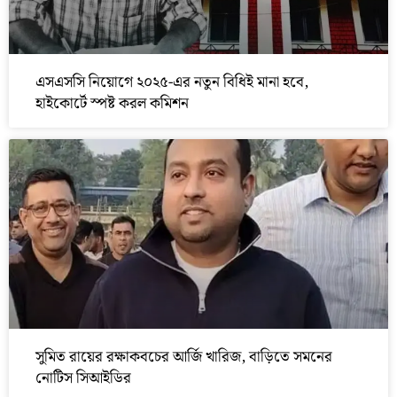
এসএসসি নিয়োগে ২০২৫-এর নতুন বিধিই মানা হবে,
হাইকোর্টে স্পষ্ট করল কমিশন
সুমিত রায়ের রক্ষাকবচের আর্জি খারিজ, বাড়িতে সমনের
নোটিস সিআইডির