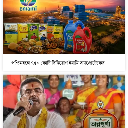
পশ্চিমবঙ্গে ৭৫০ কোটি বিনিয়োগ ইমামি অ্যাগ্রোটেকের