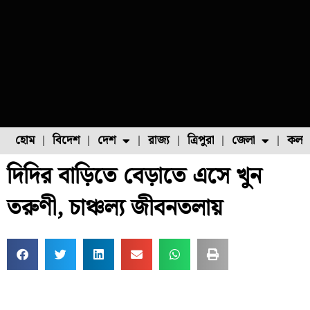
হোম
বিদেশ
দেশ
রাজ্য
ত্রিপুরা
জেলা
কলক
দিদির বাড়িতে বেড়াতে এসে খুন
ফুল চাষ
ফল চাষ
মাছ চাষ
উত্তর ২৪ পরগনা
পোল্ট্রি চাষ
তরুণী, চাঞ্চল্য জীবনতলায়