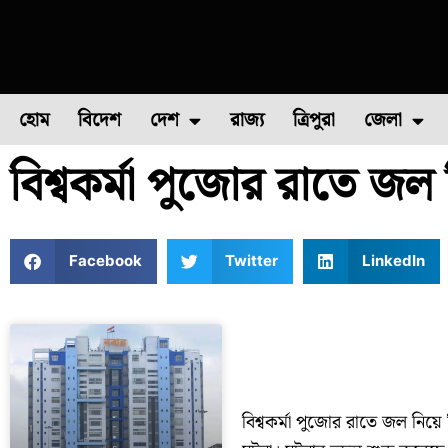
হোম
বিদেশ
দেশ
রাজ্য
ত্রিপুরা
জেলা
বিশ্বকর্মা পুজোর রাতে জল 
ফুল চাষ
ফল চাষ
মাছ চাষ
উত্তর ২৪ পরগন
পোল্ট্রি চ
Facebook
Twitter
LinkedIn
বিশ্বকর্মা পুজোর রাতে জল নিয়ে