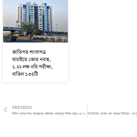
জাতিগত শংসাপত্র
যাচাইয়ে জোর নবান্ন,
১.২২ লক্ষ নথি পরীক্ষা,
বাতিল ১৩৫টি
Prev
PREVIOUS
দিলীপ ঘোষের উপর আক্রমনের প্রতিবাদে বহরমপুরে গির্জার মোড়ে ৩৪ নম্বর জাতীয় সড়ক অবরোধ করে বিক্ষোভ