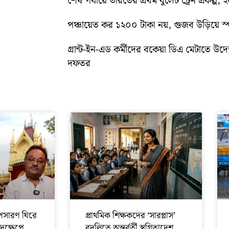
শেষ পর্যায়ে ভারতের প্রথম বুলেট ট্রেন প্রকল্প,
পঞ্চায়েত কর ১২০০ টাকা নয়, গুজব উড়িয়ে স্পষ
গ্রান্ট-ইন-এড কর্মীদের বকেয়া ডিএ মেটাতে উদ্যো
দফতর
সারণ ঘিরে
প্রাথমিক শিক্ষকদের ‘সারপ্লাস’
পদক্ষেপে
বদলিতে অন্তর্বর্তী স্থগিতাদেশ,