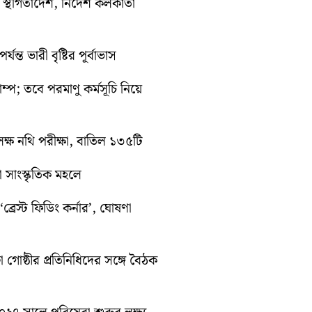
তী স্থগিতাদেশ, নির্দেশ কলকাতা
ন্ত ভারী বৃষ্টির পূর্বাভাস
রাম্প; তবে পরমাণু কর্মসূচি নিয়ে
ক্ষ নথি পরীক্ষা, বাতিল ১৩৫টি
়া সাংস্কৃতিক মহলে
্রেস্ট ফিডিং কর্নার’, ঘোষণা
া গোষ্ঠীর প্রতিনিধিদের সঙ্গে বৈঠক