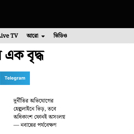
Live TV
আরো
ভিডিও
 এক বৃদ্ধ
চিম মেদিনীপুর
এশিয়া কাপ ২০২২
পশ্চিম বর্ধমান
রাশিফল
বিশ্ব ব্যাডমিন্টন চ্যাম্পিয়নশিপ ২০২২
কারেন্ট অ্যাফেয়ার
পূর্ব মেদিনীপুর
মালদা
ভাইরাল ভিডিও
শিলিগুড়ি
রবিবারে
Telegram
দুর্নীতির অভিযোগের
হেল্পলাইনে ভিড়, তবে
অধিকাংশ ফোনই অসংলগ্ন
— নবান্নের পর্যবেক্ষণ