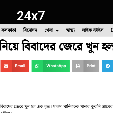
24x7
কলকাতা
বিনোদন
খেলা
স্বাস্থ্য
লাইফ স্টাইল
নিয়ে বিবাদের জেরে খুন হল
া
াষ
সবজি চাষ
দক্ষিণ ২৪ পরগনা
বীরভূম
৪৪তম দাবা অলিম্পিয়াড
মুর্শিদাবাদ
উত্তর দিনাজপুর
কমনওয়েলথ গেমস
পশ্
Email
WhatsApp
Print
 বিবাদের জেরে খুন হল এক বৃদ্ধ। মালদা মানিকচক থানার কুরানি গ্রামের