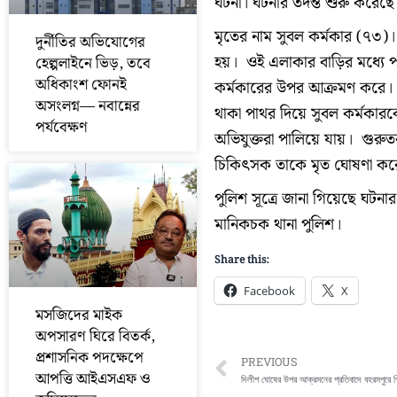
ঘটনা। ঘটনার তদন্ত শুরু করেছে
মৃতের নাম সুবল কর্মকার (৭৩)।
দুর্নীতির অভিযোগের
হয়। ওই এলাকার বাড়ির মধ্যে 
হেল্পলাইনে ভিড়, তবে
অধিকাংশ ফোনই
কর্মকারের উপর আক্রমণ করে। 
অসংলগ্ন— নবান্নের
থাকা পাথর দিয়ে সুবল কর্মকারক
পর্যবেক্ষণ
অভিযুক্তরা পালিয়ে যায়। গুরুতর
চিকিৎসক তাকে মৃত ঘোষণা করে।
পুলিশ সূত্রে জানা গিয়েছে ঘটন
মানিকচক থানা পুলিশ।
Share this:
Facebook
X
মসজিদের মাইক
অপসারণ ঘিরে বিতর্ক,
প্রশাসনিক পদক্ষেপে
Prev
PREVIOUS
আপত্তি আইএসএফ ও