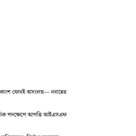
ধিকাংশ ফোনই অসংলগ্ন— নবান্নের
সনিক পদক্ষেপে আপত্তি আইএসএফ