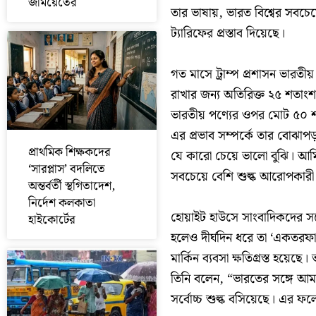
জমিয়েতের
তার ভাষায়, ভারত বিশ্বের সবচেয়
ট্যারিফের প্রস্তাব দিয়েছে।
গত মাসে ট্রাম্প প্রশাসন ভারত
রাখার জন্য অতিরিক্ত ২৫ শতাংশ
ভারতীয় পণ্যের ওপর মোট ৫০ শতাং
এর প্রভাব সম্পর্কে তার বোঝাপড়
প্রাথমিক শিক্ষকদের
যে কারো চেয়ে ভালো বুঝি। আমি
‘সারপ্লাস’ বদলিতে
সবচেয়ে বেশি শুল্ক আরোপকারী 
অন্তর্বর্তী স্থগিতাদেশ,
নির্দেশ কলকাতা
হোয়াইট হাউসে সাংবাদিকদের সঙ্
হাইকোর্টের
হলেও দীর্ঘদিন ধরে তা ‘একতরফা’
মার্কিন ব্যবসা ক্ষতিগ্রস্ত হয়
তিনি বলেন, “ভারতের সঙ্গে আম
সর্বোচ্চ শুল্ক বসিয়েছে। এর ফল