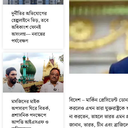
দুর্নীতির অভিযোগের
হেল্পলাইনে ভিড়, তবে
অধিকাংশ ফোনই
অসংলগ্ন— নবান্নের
পর্যবেক্ষণ
বিদেশ – মার্কিন প্রেসিডেন্ট ডোন
মসজিদের মাইক
করলেও এখন তারা যুক্তরাষ্ট্রকে শু
অপসারণ ঘিরে বিতর্ক,
প্রশাসনিক পদক্ষেপে
না করতেন, তাহলে ভারত এমন প্রস
আপত্তি আইএসএফ ও
জানান, ভারত, চীন এবং ব্রাজিলের