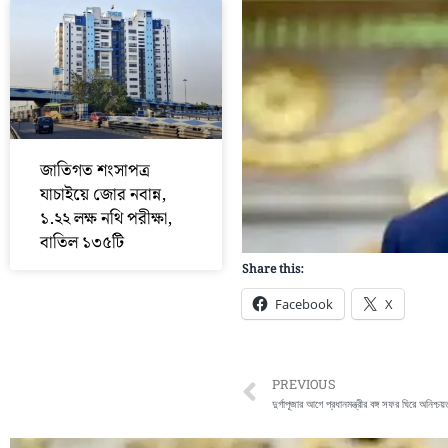
জাতিগত শংসাপত্র
যাচাইয়ে জোর নবান্ন,
১.২২ লক্ষ নথি পরীক্ষা,
বাতিল ১৩৫টি
Share this:
Facebook
X
Prev
PREVIOUS
দুর্গাপূজার আগে প্রধানমন্ত্রীর বঙ্গ সফর ঘিরে অনিশ্চয়