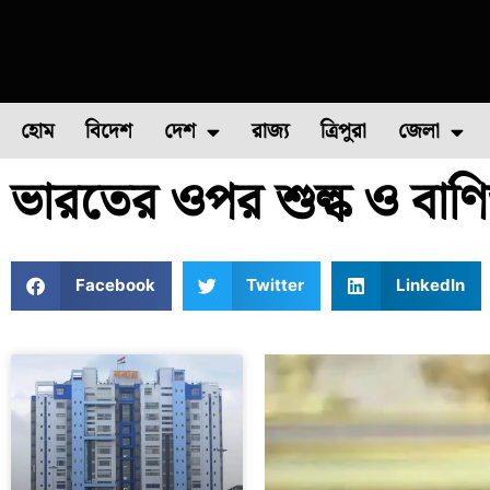
হোম
বিদেশ
দেশ
রাজ্য
ত্রিপুরা
জেলা
ভারতের ওপর শুল্ক ও বাণিজ্য
ফুল চাষ
ফল চাষ
মাছ চাষ
উত্তর ২৪ পরগন
পোল্ট্রি চ
Facebook
Twitter
LinkedIn