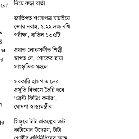
নিয়ে কড়া বার্তা
িরো’
জাতিগত শংসাপত্র যাচাইয়ে
জোর নবান্ন, ১.২২ লক্ষ নথি
ত
পরীক্ষা, বাতিল ১৩৫টি
ে
প্রয়াত লোকসঙ্গীত শিল্পী
া ও
স্বাগত দে, শোকের ছায়া
ের
সাংস্কৃতিক মহলে
সরকারি হাসপাতালের
প্রসূতি বিভাগে তৈরি হবে
‘ব্রেস্ট ফিডিং কর্নার’,
ে
ঘোষণা স্বাস্থ্যমন্ত্রীর
সিঙ্গুরে টাটা প্রকল্পের জট
ের
কাটানোর উদ্যোগ, টাটা
গোষ্ঠীর প্রতিনিধিদের সঙ্গে