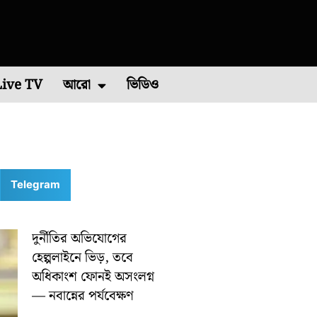
Live TV
আরো
ভিডিও
চিম মেদিনীপুর
এশিয়া কাপ ২০২২
পশ্চিম বর্ধমান
রাশিফল
বিশ্ব ব্যাডমিন্টন চ্যাম্পিয়নশিপ ২০২২
কারেন্ট অ্যাফেয়ার
পূর্ব মেদিনীপুর
মালদা
ভাইরাল ভিডিও
শিলিগুড়ি
রবিবারে
Telegram
দুর্নীতির অভিযোগের
হেল্পলাইনে ভিড়, তবে
অধিকাংশ ফোনই অসংলগ্ন
— নবান্নের পর্যবেক্ষণ