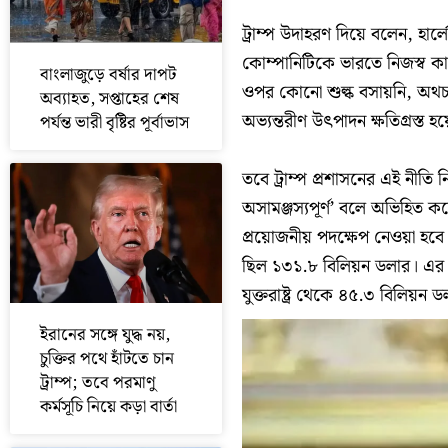
ট্রাম্প উদাহরণ দিয়ে বলেন, হ
কোম্পানিটিকে ভারতে নিজস্ব কারখ
বাংলাজুড়ে বর্ষার দাপট
ওপর কোনো শুল্ক বসায়নি, অথচ ভ
অব্যাহত, সপ্তাহের শেষ
অভ্যন্তরীণ উৎপাদন ক্ষতিগ্রস্ত হয
পর্যন্ত ভারী বৃষ্টির পূর্বাভাস
তবে ট্রাম্প প্রশাসনের এই নীতি নি
অসামঞ্জস্যপূর্ণ’ বলে অভিহিত করে
প্রয়োজনীয় পদক্ষেপ নেওয়া হবে
ছিল ১৩১.৮ বিলিয়ন ডলার। এর মধ
যুক্তরাষ্ট্র থেকে ৪৫.৩ বিলিয়
ইরানের সঙ্গে যুদ্ধ নয়,
চুক্তির পথে হাঁটতে চান
ট্রাম্প; তবে পরমাণু
কর্মসূচি নিয়ে কড়া বার্তা