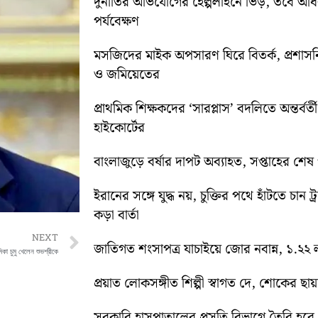
দুর্নীতির অভিযোগের হেল্পলাইনে ভিড়, তবে অ
পর্যবেক্ষণ
মসজিদের মাইক অপসারণ ঘিরে বিতর্ক, প্রশা
ও জমিয়েতের
প্রাথমিক শিক্ষকদের ‘সারপ্লাস’ বদলিতে অন্তর্বর্
হাইকোর্টের
বাংলাজুড়ে বর্ষার দাপট অব্যাহত, সপ্তাহের শেষ পর্য
ইরানের সঙ্গে যুদ্ধ নয়, চুক্তির পথে হাঁটতে চান ট্
কড়া বার্তা
Next
NEXT
জাতিগত শংসাপত্র যাচাইয়ে জোর নবান্ন, ১.২২ ল
িকা চুমু খেলেন শুভশ্রীকে
প্রয়াত লোকসঙ্গীত শিল্পী স্বাগত দে, শোকের ছায
সরকারি হাসপাতালের প্রসূতি বিভাগে তৈরি হবে ‘ব