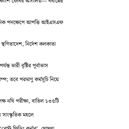
ধিকাংশ ফোনই অসংলগ্ন— নবান্নের
সনিক পদক্ষেপে আপত্তি আইএসএফ
তী স্থগিতাদেশ, নির্দেশ কলকাতা
ন্ত ভারী বৃষ্টির পূর্বাভাস
রাম্প; তবে পরমাণু কর্মসূচি নিয়ে
ক্ষ নথি পরীক্ষা, বাতিল ১৩৫টি
়া সাংস্কৃতিক মহলে
্রেস্ট ফিডিং কর্নার’, ঘোষণা