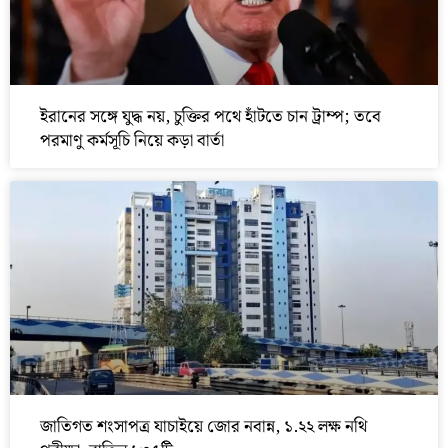
ইরানের সঙ্গে যুদ্ধ নয়, চুক্তির পথে হাঁটতে চান ট্রাম্প; তবে
পরমাণু কর্মসূচি নিয়ে কড়া বার্তা
জাতিগত শংসাপত্র যাচাইয়ে জোর নবান্ন, ১.২২ লক্ষ নথি