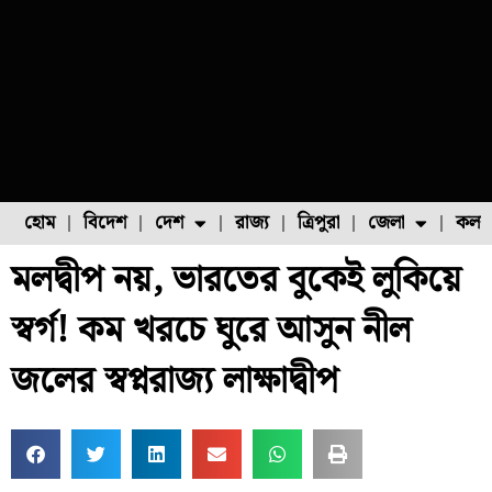
হোম
বিদেশ
দেশ
রাজ্য
ত্রিপুরা
জেলা
কলক
মলদ্বীপ নয়, ভারতের বুকেই লুকিয়ে
ফুল চাষ
ফল চাষ
মাছ চাষ
উত্তর ২৪ পরগনা
পোল্ট্রি চাষ
স্বর্গ! কম খরচে ঘুরে আসুন নীল
জলের স্বপ্নরাজ্য লাক্ষাদ্বীপ