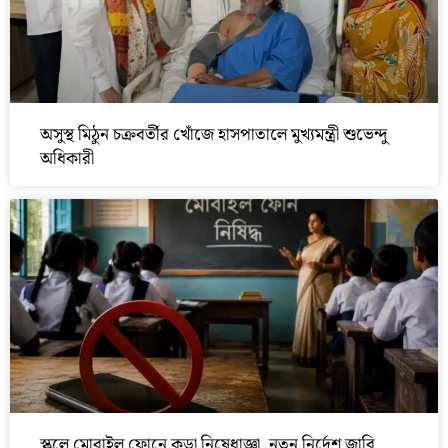
অসুস্থ মিঠুন চক্রবর্তীর খোঁজে হাসপাতালে মুখ্যমন্ত্রী শুভেন্দু
অধিকারী
স্কুলে মোবাইল ফোনে কড়া নিষেধাজ্ঞা, নতুন নির্দেশ জারি