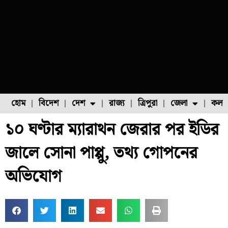
হোম
বিদেশ
দেশ
রাজ্য
ত্রিপুরা
জেলা
কলক
১০ ঘণ্টার ম্যারাথন জেরার পর ইডির
ফুল চাষ
ফল চাষ
মাছ চাষ
উত্তর ২৪ পরগনা
পোল্ট্রি চাষ
জালে সোনা পাপ্পু, তথ্য গোপনের
অভিযোগ