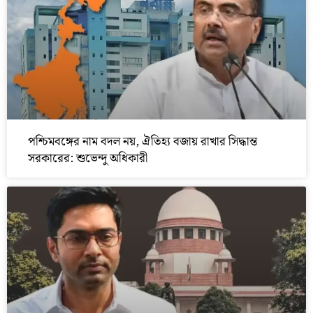
পশ্চিমবঙ্গের নাম বদল নয়, ঐতিহ্য বজায় রাখার সিদ্ধান্ত
সরকারের: শুভেন্দু অধিকারী