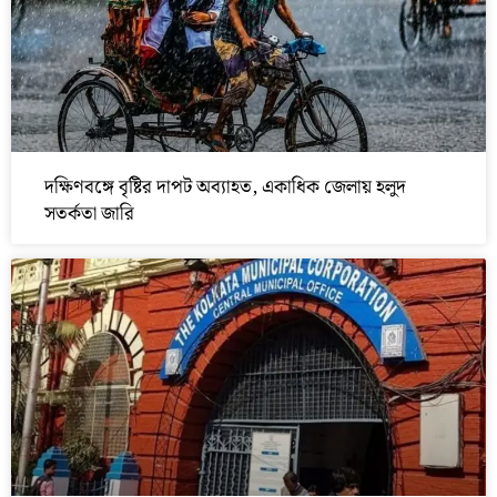
দক্ষিণবঙ্গে বৃষ্টির দাপট অব্যাহত, একাধিক জেলায় হলুদ
সতর্কতা জারি