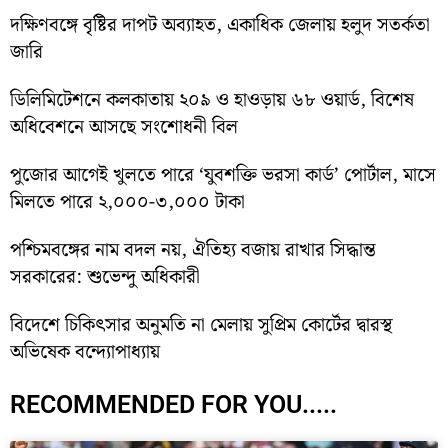
দক্ষিণবঙ্গে বৃষ্টির দাপট অব্যাহত, একাধিক জেলায় হলুদ সতর্কতা
জারি
ডিলিমিটেশনে কলকাতায় ২০৯ ও হাওড়ায় ৬৮ ওয়ার্ড, বিশেষ
অধিবেশনে আসছে সংশোধনী বিল
পুজোর আগেই খুলতে পারে ‘যুবশক্তি ভরসা কার্ড’ পোর্টাল, মাসে
মিলতে পারে ২,০০০-৩,০০০ টাকা
পশ্চিমবঙ্গের নাম বদল নয়, ঐতিহ্য বজায় রাখার সিদ্ধান্ত
সরকারের: শুভেন্দু অধিকারী
বিদেশে চিকিৎসার অনুমতি না মেলায় সুপ্রিম কোর্টের দ্বারস্থ
অভিষেক বন্দ্যোপাধ্যায়
RECOMMENDED FOR YOU.....