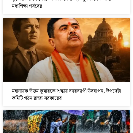
মধ্যশিক্ষা পর্ষদের
মহানায়ক উত্তম কুমারকে শ্রদ্ধায় বছরব্যাপী উদযাপন, উপদেষ্টা
কমিটি গঠন রাজ্য সরকারের