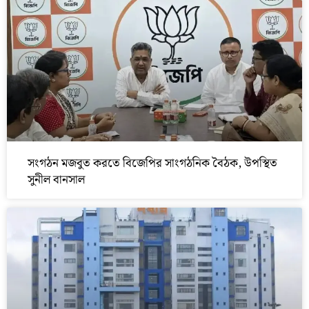
সংগঠন মজবুত করতে বিজেপির সাংগঠনিক বৈঠক, উপস্থিত
সুনীল বানসাল