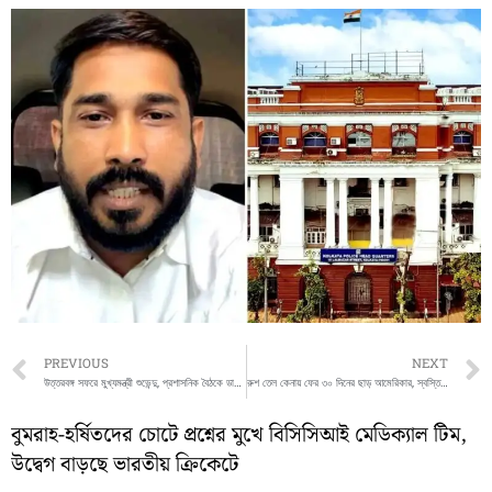
Prev
PREVIOUS
NEXT
উত্তরবঙ্গ সফরে মুখ্যমন্ত্রী শুভেন্দু, প্রশাসনিক বৈঠকে ডাক পেলেন তৃণমূল বিধায়কও
রুশ তেল কেনায় ফের ৩০ দিনের ছাড় আমেরিকার, স্বস্তিতে ভারত
বুমরাহ-হর্ষিতদের চোটে প্রশ্নের মুখে বিসিসিআই মেডিক্যাল টিম,
উদ্বেগ বাড়ছে ভারতীয় ক্রিকেটে