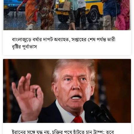
বাংলাজুড়ে বর্ষার দাপট অব্যাহত, সপ্তাহের শেষ পর্যন্ত ভারী
বৃষ্টির পূর্বাভাস
ইরানের সঙ্গে যুদ্ধ নয়, চুক্তির পথে হাঁটতে চান ট্রাম্প; তবে