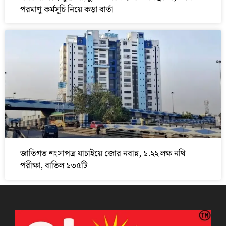
পরমাণু কর্মসূচি নিয়ে কড়া বার্তা
জাতিগত শংসাপত্র যাচাইয়ে জোর নবান্ন, ১.২২ লক্ষ নথি
পরীক্ষা, বাতিল ১৩৫টি