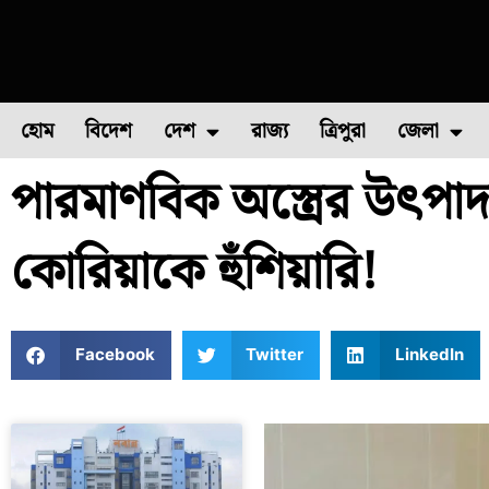
হোম
বিদেশ
দেশ
রাজ্য
ত্রিপুরা
জেলা
পারমাণবিক অস্ত্রের উৎপা
ফুল চাষ
ফল চাষ
মাছ চাষ
উত্তর ২৪ পরগন
পোল্ট্রি চ
কোরিয়াকে হুঁশিয়ারি!
Facebook
Twitter
LinkedIn