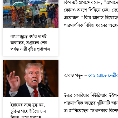
কিম এই প্রসঙ্গে বলেন, ‘‘আমাদ
কোনও অংশে পিছিয়ে নেই। দেশের প
প্রয়োজন।’’ কিম আশ্বাস দিয়েছেন
পারমাণবিক বিভিন্ন ধরনের অস্ত
বাংলাজুড়ে বর্ষার দাপট
অব্যাহত, সপ্তাহের শেষ
পর্যন্ত ভারী বৃষ্টির পূর্বাভাস
আরও পড়ুন –
রেড রোডে নেত্রীর
উত্তর কোরিয়ার নিউক্লিয়ার উইপন
পারমাণবিক অস্ত্রের খুঁটিনাটি
ইরানের সঙ্গে যুদ্ধ নয়,
তা জানিয়েছেন সেখানকার বিশেষ
চুক্তির পথে হাঁটতে চান
ট্রাম্প; তবে পরমাণু