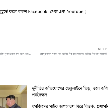
ক মুহূর্তে ফলো করুন Facebook পেজ এবং Youtube )
NEXT
রেড রোডে নেত্রীর ধর্না মঞ্চে ভাঙা পায়ে হুইলচেয়ারে হাজির কুণাল,দেখেই মঞ্চ থেকে নেমে এলেন মমতা ,
বেকসুর খালাস সলমন খান ,জানিয়ে দিল বম্বে হাইকোর্ট, জানিয়ে দিল বম্বে হাইকোর্ট
দুর্নীতির অভিযোগের হেল্পলাইনে ভিড়, তবে অ
পর্যবেক্ষণ
মসজিদের মাইক অপসারণ ঘিরে বিতর্ক, প্রশা