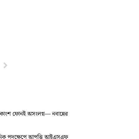
Next
ধিকাংশ ফোনই অসংলগ্ন— নবান্নের
সনিক পদক্ষেপে আপত্তি আইএসএফ