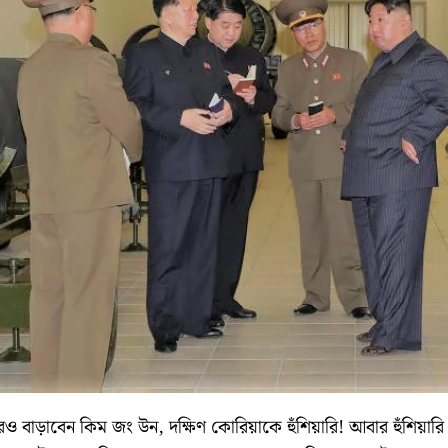
ও বাড়াবেন কিম জং উন, দক্ষিণ কোরিয়াকে হুঁশিয়ারি! আবার হুঁশিয়ারি