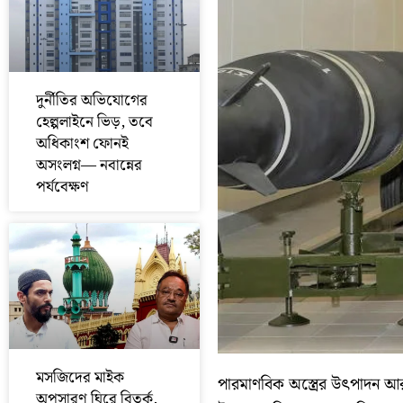
দুর্নীতির অভিযোগের
হেল্পলাইনে ভিড়, তবে
অধিকাংশ ফোনই
অসংলগ্ন— নবান্নের
পর্যবেক্ষণ
মসজিদের মাইক
পারমাণবিক অস্ত্রের উৎপাদন আর
অপসারণ ঘিরে বিতর্ক,