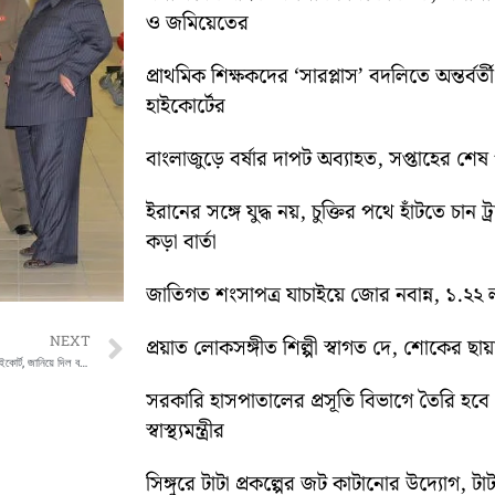
ও জমিয়েতের
প্রাথমিক শিক্ষকদের ‘সারপ্লাস’ বদলিতে অন্তর্বর্
হাইকোর্টের
বাংলাজুড়ে বর্ষার দাপট অব্যাহত, সপ্তাহের শেষ পর্য
ইরানের সঙ্গে যুদ্ধ নয়, চুক্তির পথে হাঁটতে চান ট্
কড়া বার্তা
জাতিগত শংসাপত্র যাচাইয়ে জোর নবান্ন, ১.২২ ল
Next
NEXT
প্রয়াত লোকসঙ্গীত শিল্পী স্বাগত দে, শোকের ছায
বেকসুর খালাস সলমন খান ,জানিয়ে দিল বম্বে হাইকোর্ট, জানিয়ে দিল বম্বে হাইকোর্ট
সরকারি হাসপাতালের প্রসূতি বিভাগে তৈরি হবে ‘ব
স্বাস্থ্যমন্ত্রীর
সিঙ্গুরে টাটা প্রকল্পের জট কাটানোর উদ্যোগ, টাট