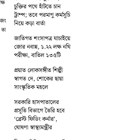
ক্ষ
চুক্তির পথে হাঁটতে চান
ট্রাম্প; তবে পরমাণু কর্মসূচি
 জং
নিয়ে কড়া বার্তা
 তা
জাতিগত শংসাপত্র যাচাইয়ে
জোর নবান্ন, ১.২২ লক্ষ নথি
পরীক্ষা, বাতিল ১৩৫টি
প্রয়াত লোকসঙ্গীত শিল্পী
স্বাগত দে, শোকের ছায়া
সাংস্কৃতিক মহলে
সরকারি হাসপাতালের
প্রসূতি বিভাগে তৈরি হবে
‘ব্রেস্ট ফিডিং কর্নার’,
ঘোষণা স্বাস্থ্যমন্ত্রীর