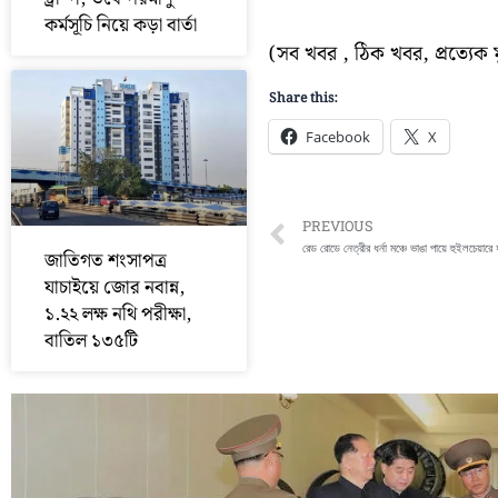
কর্মসূচি নিয়ে কড়া বার্তা
(সব খবর , ঠিক খবর, প্রত্যে
Share this:
Facebook
X
Prev
PREVIOUS
জাতিগত শংসাপত্র
যাচাইয়ে জোর নবান্ন,
১.২২ লক্ষ নথি পরীক্ষা,
বাতিল ১৩৫টি