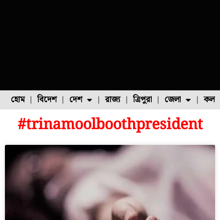
হোম
বিদেশ
দেশ
রাজ্য
ত্রিপুরা
জেলা
কলক
#trinamoolboothpresident
ফুল চাষ
ফল চাষ
মাছ চাষ
উত্তর ২৪ পরগনা
পোল্ট্রি চাষ