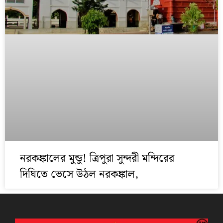
নরকঙ্কালের মুন্ডু! ত্রিপুরা সুন্দরী মন্দিরের
দিঘিতে ভেসে উঠল নরকঙ্কাল,