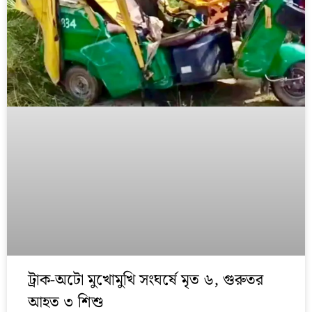
ট্রাক-অটো মুখোমুখি সংঘর্ষে মৃত ৬, গুরুতর
আহত ৩ শিশু