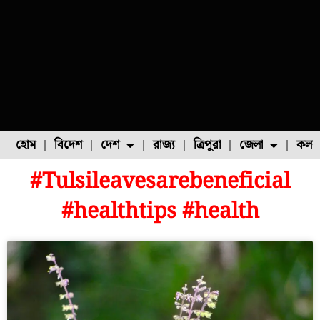
হোম
বিদেশ
দেশ
রাজ্য
ত্রিপুরা
জেলা
কলক
#Tulsileavesarebeneficial
ফুল চাষ
ফল চাষ
মাছ চাষ
উত্তর ২৪ পরগনা
পোল্ট্রি চাষ
#healthtips #health