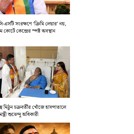
-এসটি সংরক্ষণে ‘ক্রিমি লেয়ার’ নয়,
রিম কোর্টে কেন্দ্রের স্পষ্ট অবস্থান
্থ মিঠুন চক্রবর্তীর খোঁজে হাসপাতালে
যমন্ত্রী শুভেন্দু অধিকারী