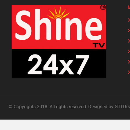
© Copyrights 2018. All rights reserved. Designed by GTI De