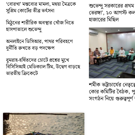
‘বোরখা’ মন্তব্যের মামলা, মহুয়া মৈত্রকে
শুভেন্দু সরকারের প্রথম
সুপ্রিম কোর্টের তীব্র ভর্ৎসনা
তেরঙ্গা’, ১০ আগস্ট 
হাজারের মিছিল
মিঠুনের শারীরিক অবস্থার খোঁজ নিতে
হাসপাতালে শুভেন্দু
অনলাইনে ডিসিআর, পাথর পরিবহণে
দুর্নীতি রুখতে বড় পদক্ষেপ
বুমরাহ-হর্ষিতদের চোটে প্রশ্নের মুখে
বিসিসিআই মেডিক্যাল টিম, উদ্বেগ বাড়ছে
ভারতীয় ক্রিকেটে
শমীক ভট্টাচার্যের নেতৃত
কোর কমিটির বৈঠক, প
সংগঠন নিয়ে গুরুত্বপূর