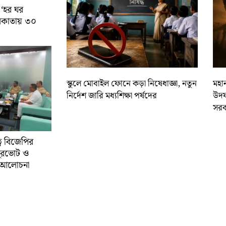
 ‘হর ঘর
কলকাতায় ৩০
স্কুলে মোবাইল ফোনে কড়া নিষেধাজ্ঞা, নতুন
মহান
নির্দেশ জারি মধ্যশিক্ষা পর্ষদের
উদয
সরক
্বে বিজেপির
ুরভোট ও
্ণ আলোচনা