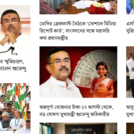
মোদির ব্রেকফাস্ট বৈঠকে ‘সোশ্যাল মিডিয়া
এসসি
রিপোর্ট কার্ড’, সাংসদদের সঙ্গে সরাসরি
সুপ্
কথা প্রধানমন্ত্রীর
 স্মৃতিচারণ,
ালেন শুভেন্দু
অন্নপূর্ণা যোজনার টাকা ১৭ আগস্ট থেকে,
অসুস
বড় ঘোষণা মুখ্যমন্ত্রী শুভেন্দু অধিকারীর
মুখ্