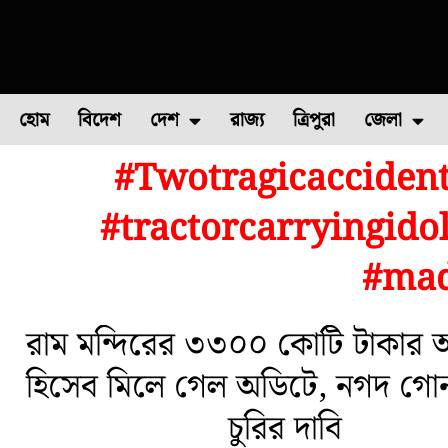
হোম
বিদেশ
দেশ
রাজ্য
ত্রিপুরা
জেলা
#Twotragicaccide
ফুল চাষ
ফল চাষ
মাছ চাষ
উত্তর ২৪ পরগন
পোল্ট্রি চ
#tractorcarryingido
#mad
রাম মন্দিরের ৩৩০০ কোটি টাকার অ
হিসেব মিলে গেল অডিটে, নগদ গো
চুরির দাবি