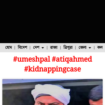
হোম
বিদেশ
দেশ
রাজ্য
ত্রিপুরা
জেলা
কলক
#umeshpal #atiqahmed
ফুল চাষ
ফল চাষ
মাছ চাষ
উত্তর ২৪ পরগনা
পোল্ট্রি চাষ
#kidnappingcase