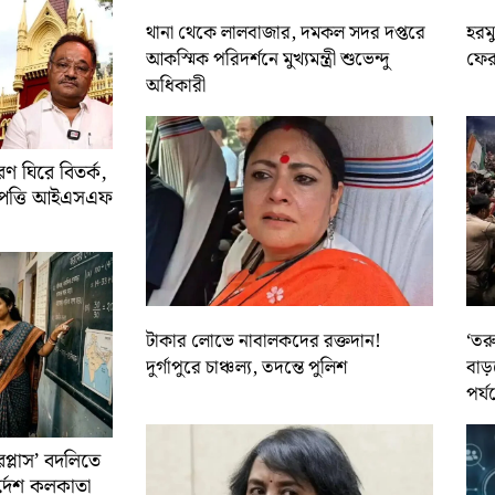
থানা থেকে লালবাজার, দমকল সদর দপ্তরে
হরমু
আকস্মিক পরিদর্শনে মুখ্যমন্ত্রী শুভেন্দু
ফের 
অধিকারী
 ঘিরে বিতর্ক,
আপত্তি আইএসএফ
টাকার লোভে নাবালকদের রক্তদান!
‘তর
দুর্গাপুরে চাঞ্চল্য, তদন্তে পুলিশ
বাড়
পর্য
রপ্লাস’ বদলিতে
নির্দেশ কলকাতা