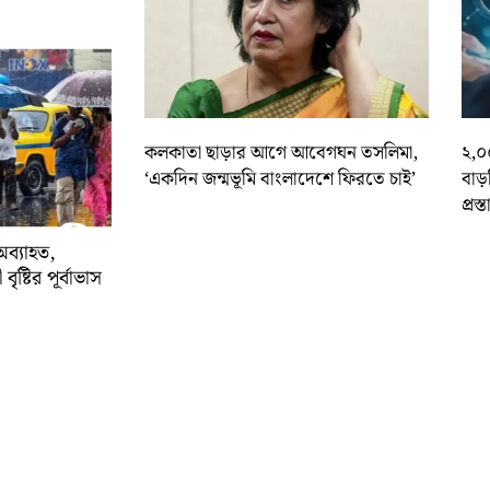
কলকাতা ছাড়ার আগে আবেগঘন তসলিমা,
২,০
‘একদিন জন্মভূমি বাংলাদেশে ফিরতে চাই’
বাড
প্রস্
অব্যাহত,
বৃষ্টির পূর্বাভাস