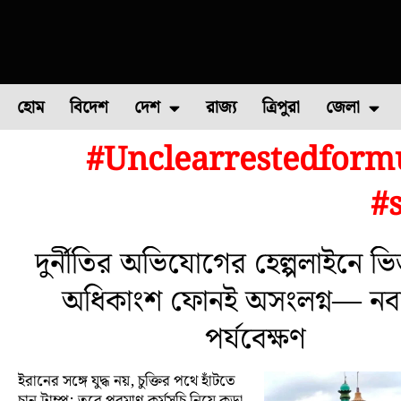
হোম
বিদেশ
দেশ
রাজ্য
ত্রিপুরা
জেলা
#Unclearrestedfor
ফুল চাষ
ফল চাষ
মাছ চাষ
উত্তর ২৪ পরগন
পোল্ট্রি চ
#
দুর্নীতির অভিযোগের হেল্পলাইনে ভি
অধিকাংশ ফোনই অসংলগ্ন— নবান
পর্যবেক্ষণ
ইরানের সঙ্গে যুদ্ধ নয়, চুক্তির পথে হাঁটতে
চান ট্রাম্প; তবে পরমাণু কর্মসূচি নিয়ে কড়া