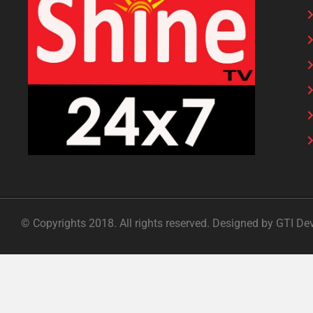
© Copyrights 2018. All rights reserved. Designed by GTI De