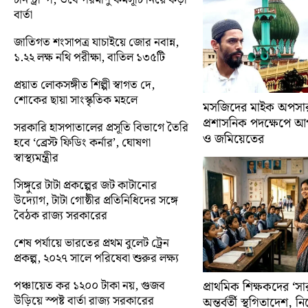
বার্তা
জাতিগত শংসাপত্র যাচাইয়ে জোর নবান্ন,
১.২২ লক্ষ নথি পরীক্ষা, বাতিল ১৩৫টি
প্রয়াত লোকসঙ্গীত শিল্পী স্বাগত দে,
শোকের ছায়া সাংস্কৃতিক মহলে
মসজিদের মাইক অপসারণ
প্রশাসনিক পদক্ষেপে 
সরকারি হাসপাতালের প্রসূতি বিভাগে তৈরি
ও জমিয়েতের
হবে ‘ব্রেস্ট ফিডিং কর্নার’, ঘোষণা
স্বাস্থ্যমন্ত্রীর
সিঙ্গুরে টাটা প্রকল্পের জট কাটানোর
উদ্যোগ, টাটা গোষ্ঠীর প্রতিনিধিদের সঙ্গে
বৈঠক রাজ্য সরকারের
শেষ পর্যায়ে ভারতের প্রথম বুলেট ট্রেন
প্রকল্প, ২০২৭ সালে পরিষেবা শুরুর লক্ষ্য
পঞ্চায়েত কর ১২০০ টাকা নয়, গুজব
প্রাথমিক শিক্ষকদের ‘সা
উড়িয়ে স্পষ্ট বার্তা রাজ্য সরকারের
অন্তর্বর্তী স্থগিতাদেশ, 