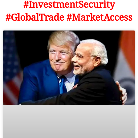
#InvestmentSecurity
#GlobalTrade #MarketAccess