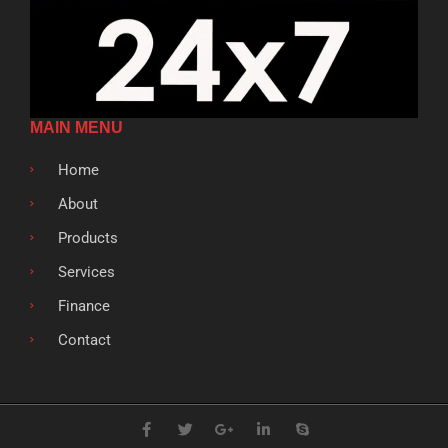
MAIN MENU
Home
About
Products
Services
Finance
Contact
F
T
G
L
S
a
w
o
i
k
c
i
o
n
y