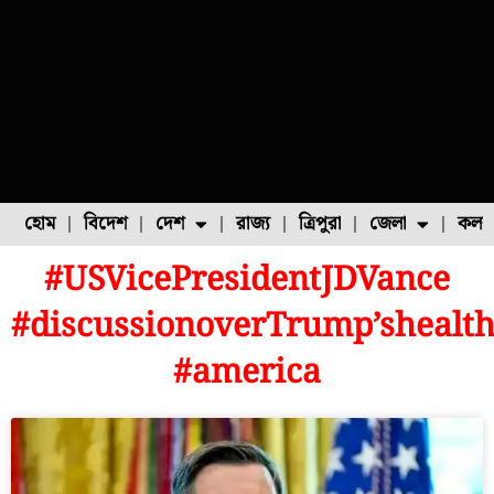
হোম
বিদেশ
দেশ
রাজ্য
ত্রিপুরা
জেলা
কলক
#USVicePresidentJDVance
ফুল চাষ
ফল চাষ
মাছ চাষ
উত্তর ২৪ পরগনা
পোল্ট্রি চাষ
#discussionoverTrump’sheal
#america