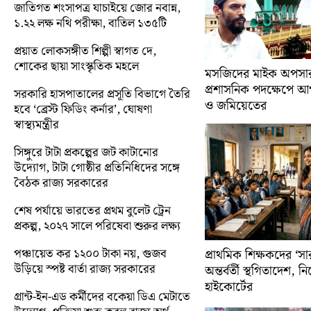
জাতিগত শংসাপত্র যাচাইয়ে জোর নবান্ন,
১.২২ লক্ষ নথি পরীক্ষা, বাতিল ১৩৫টি
প্রয়াত লোকসঙ্গীত শিল্পী স্বাগত দে,
শোকের ছায়া সাংস্কৃতিক মহলে
মসজিদের মাইক অপসারণ
প্রশাসনিক পদক্ষেপে 
সরকারি হাসপাতালের প্রসূতি বিভাগে তৈরি
ও জমিয়েতের
হবে ‘ব্রেস্ট ফিডিং কর্নার’, ঘোষণা
স্বাস্থ্যমন্ত্রীর
সিঙ্গুরে টাটা প্রকল্পের জট কাটানোর
উদ্যোগ, টাটা গোষ্ঠীর প্রতিনিধিদের সঙ্গে
বৈঠক রাজ্য সরকারের
শেষ পর্যায়ে ভারতের প্রথম বুলেট ট্রেন
প্রকল্প, ২০২৭ সালে পরিষেবা শুরুর লক্ষ্য
পঞ্চায়েত কর ১২০০ টাকা নয়, গুজব
প্রাথমিক শিক্ষকদের ‘সা
উড়িয়ে স্পষ্ট বার্তা রাজ্য সরকারের
অন্তর্বর্তী স্থগিতাদেশ, 
হাইকোর্টের
গ্রান্ট-ইন-এড কর্মীদের বকেয়া ডিএ মেটাতে