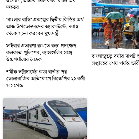
উদ্যোগ, প্রক্রিয়া শুরু করল রাজ্য অর্থ
দফতর
‘বাংলার বাড়ি’ প্রকল্পের দ্বিতীয় কিস্তির অর্থ
আজ উপভোক্তাদের অ্যাকাউন্টে, নবান্ন
থেকে সূচনা করবেন মুখ্যমন্ত্রী
সাইবার প্রতারণা রুখতে কড়া পদক্ষেপ
কলকাতা পুলিশের, ব্যাঙ্কগুলির সঙ্গে
বাংলাজুড়ে বর্ষার দাপট 
উচ্চপর্যায়ের বৈঠক
সপ্তাহের শেষ পর্যন্ত ভারী 
শমীক ভট্টাচার্যের কড়া বার্তার পর
তোলাবাজির অভিযোগে বিজেপির ২২ কর্মী
সাসপেন্ড