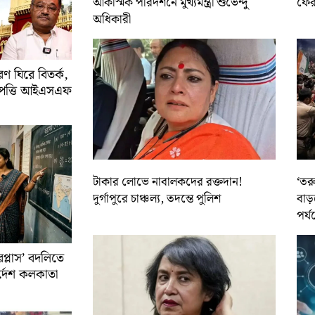
আকস্মিক পরিদর্শনে মুখ্যমন্ত্রী শুভেন্দু
ফের 
অধিকারী
 ঘিরে বিতর্ক,
আপত্তি আইএসএফ
টাকার লোভে নাবালকদের রক্তদান!
‘তর
দুর্গাপুরে চাঞ্চল্য, তদন্তে পুলিশ
বাড়
পর্য
রপ্লাস’ বদলিতে
নির্দেশ কলকাতা