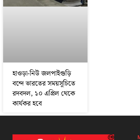
হাওড়া-নিউ জলপাইগুড়ি
বন্দে ভারতের সময়সূচিতে
রদবদল, ১০ এপ্রিল থেকে
কার্যকর হবে