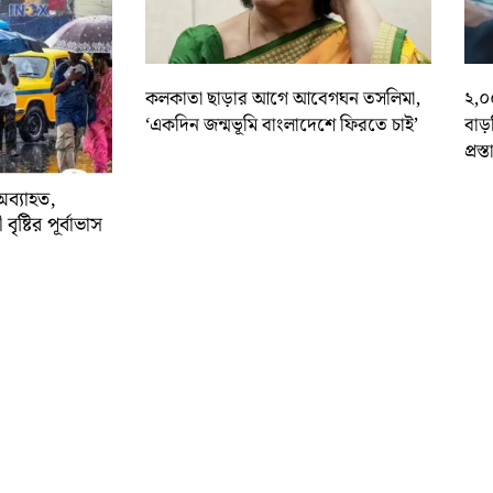
কলকাতা ছাড়ার আগে আবেগঘন তসলিমা,
২,০
‘একদিন জন্মভূমি বাংলাদেশে ফিরতে চাই’
বাড
প্রস্
অব্যাহত,
বৃষ্টির পূর্বাভাস