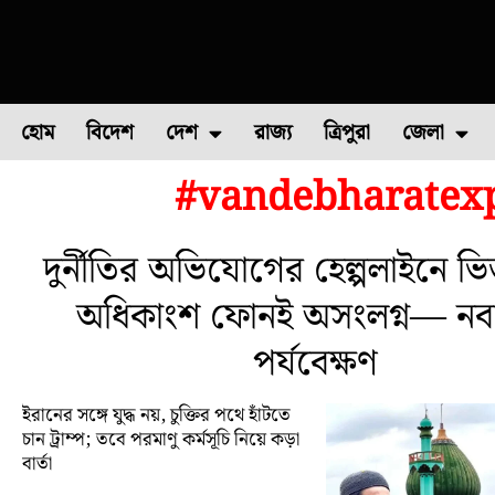
হোম
বিদেশ
দেশ
রাজ্য
ত্রিপুরা
জেলা
#vandebharatexp
ফুল চাষ
ফল চাষ
মাছ চাষ
উত্তর ২৪ পরগন
পোল্ট্রি চ
দুর্নীতির অভিযোগের হেল্পলাইনে ভি
অধিকাংশ ফোনই অসংলগ্ন— নবান
পর্যবেক্ষণ
ইরানের সঙ্গে যুদ্ধ নয়, চুক্তির পথে হাঁটতে
চান ট্রাম্প; তবে পরমাণু কর্মসূচি নিয়ে কড়া
বার্তা