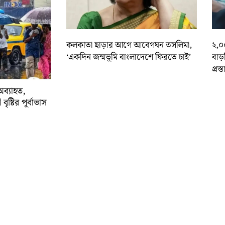
কলকাতা ছাড়ার আগে আবেগঘন তসলিমা,
২,০
‘একদিন জন্মভূমি বাংলাদেশে ফিরতে চাই’
বাড
প্রস্
অব্যাহত,
বৃষ্টির পূর্বাভাস