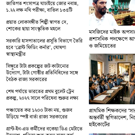
জাতিগত শংসাপত্র যাচাইয়ে জোর নবান্ন,
১.২২ লক্ষ নথি পরীক্ষা, বাতিল ১৩৫টি
প্রয়াত লোকসঙ্গীত শিল্পী স্বাগত দে,
শোকের ছায়া সাংস্কৃতিক মহলে
মসজিদের মাইক অপসারণ
প্রশাসনিক পদক্ষেপে 
সরকারি হাসপাতালের প্রসূতি বিভাগে তৈরি
ও জমিয়েতের
হবে ‘ব্রেস্ট ফিডিং কর্নার’, ঘোষণা
স্বাস্থ্যমন্ত্রীর
সিঙ্গুরে টাটা প্রকল্পের জট কাটানোর
উদ্যোগ, টাটা গোষ্ঠীর প্রতিনিধিদের সঙ্গে
বৈঠক রাজ্য সরকারের
শেষ পর্যায়ে ভারতের প্রথম বুলেট ট্রেন
প্রকল্প, ২০২৭ সালে পরিষেবা শুরুর লক্ষ্য
পঞ্চায়েত কর ১২০০ টাকা নয়, গুজব
প্রাথমিক শিক্ষকদের ‘সা
উড়িয়ে স্পষ্ট বার্তা রাজ্য সরকারের
অন্তর্বর্তী স্থগিতাদেশ, 
হাইকোর্টের
গ্রান্ট-ইন-এড কর্মীদের বকেয়া ডিএ মেটাতে