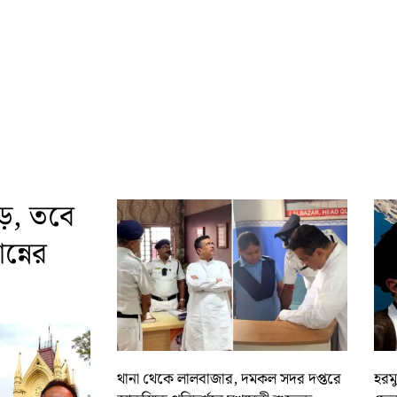
ড়, তবে
্নের
থানা থেকে লালবাজার, দমকল সদর দপ্তরে
হরমু