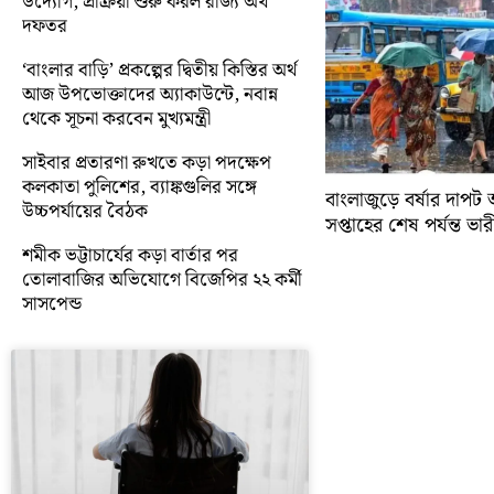
উদ্যোগ, প্রক্রিয়া শুরু করল রাজ্য অর্থ
দফতর
‘বাংলার বাড়ি’ প্রকল্পের দ্বিতীয় কিস্তির অর্থ
আজ উপভোক্তাদের অ্যাকাউন্টে, নবান্ন
থেকে সূচনা করবেন মুখ্যমন্ত্রী
সাইবার প্রতারণা রুখতে কড়া পদক্ষেপ
কলকাতা পুলিশের, ব্যাঙ্কগুলির সঙ্গে
বাংলাজুড়ে বর্ষার দাপট 
উচ্চপর্যায়ের বৈঠক
সপ্তাহের শেষ পর্যন্ত ভারী 
শমীক ভট্টাচার্যের কড়া বার্তার পর
তোলাবাজির অভিযোগে বিজেপির ২২ কর্মী
সাসপেন্ড