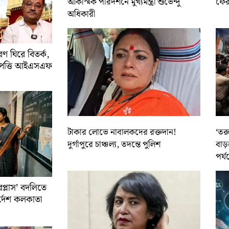
আকস্মিক পরিদর্শনে মুখ্যমন্ত্রী শুভেন্দু
ফের 
অধিকারী
 ঘিরে বিতর্ক,
আপত্তি আইএসএফ
টাকার লোভে নাবালকদের রক্তদান!
‘তর
দুর্গাপুরে চাঞ্চল্য, তদন্তে পুলিশ
বাড়
পর্য
রপ্লাস’ বদলিতে
নির্দেশ কলকাতা