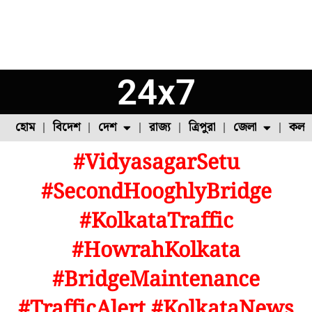
24x7
হোম
বিদেশ
দেশ
রাজ্য
ত্রিপুরা
জেলা
কলক
#VidyasagarSetu
ফুল চাষ
ফল চাষ
মাছ চাষ
উত্তর ২৪ পরগনা
পোল্ট্রি চাষ
#SecondHooghlyBridge
#KolkataTraffic
#HowrahKolkata
#BridgeMaintenance
#TrafficAlert #KolkataNews