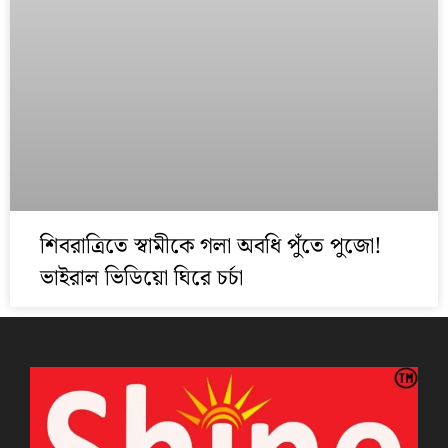
শিবরাত্রিতে স্বামীকে গলা অবধি পুঁতে পুজো!
ভাইরাল ভিডিয়ো ঘিরে চর্চা