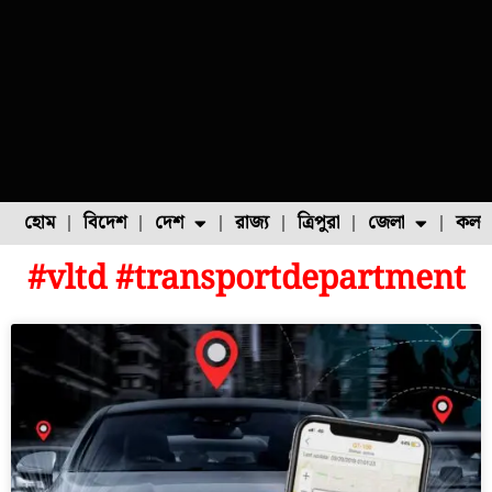
হোম
বিদেশ
দেশ
রাজ্য
ত্রিপুরা
জেলা
কলক
#vltd #transportdepartment
ফুল চাষ
ফল চাষ
মাছ চাষ
উত্তর ২৪ পরগনা
পোল্ট্রি চাষ