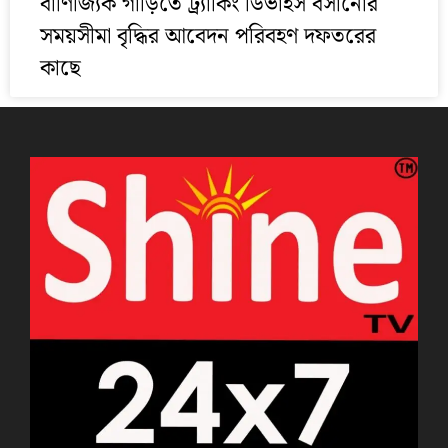
বাণিজ্যিক গাড়িতে ট্র্যাকিং ডিভাইস বসানোর
সময়সীমা বৃদ্ধির আবেদন পরিবহণ দফতরের
কাছে