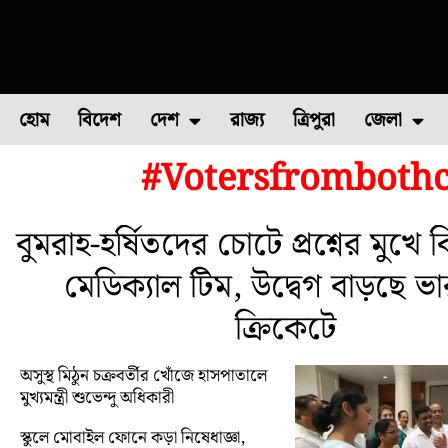
হোম
বিদেশ
দেশ
রাজ্য
ত্রিপুরা
জেলা
#Votersfrombothc
ফুল চাষ
ফল চাষ
মাছ চাষ
উত্তর ২৪ পরগন
পোল্ট্রি চ
বুমরাহ-হর্ষিতদের চোটে প্রশ্নের মুখে
মেডিক্যাল টিম, উদ্বেগ বাড়ছে ভ
ক্রিকেটে
অসুস্থ মিঠুন চক্রবর্তীর খোঁজে হাসপাতালে
মুখ্যমন্ত্রী শুভেন্দু অধিকারী
স্কুলে মোবাইল ফোনে কড়া নিষেধাজ্ঞা,