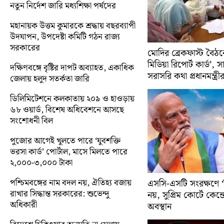
নতুন নির্দেশ জারি মধ্যশিক্ষা পর্ষদের
মহানায়ক উত্তম কুমারকে শ্রদ্ধায় বছরব্যাপী
উদযাপন, উপদেষ্টা কমিটি গঠন রাজ্য
সরকারের
মোদির ব্রেকফাস্ট বৈঠক
মিডিয়া রিপোর্ট কার্ড’, 
দক্ষিণবঙ্গে বৃষ্টির দাপট অব্যাহত, একাধিক
সরাসরি কথা প্রধানমন্ত্রী
জেলায় হলুদ সতর্কতা জারি
ডিলিমিটেশনে কলকাতায় ২০৯ ও হাওড়ায়
৬৮ ওয়ার্ড, বিশেষ অধিবেশনে আসছে
সংশোধনী বিল
পুজোর আগেই খুলতে পারে ‘যুবশক্তি
ভরসা কার্ড’ পোর্টাল, মাসে মিলতে পারে
২,০০০-৩,০০০ টাকা
পশ্চিমবঙ্গের নাম বদল নয়, ঐতিহ্য বজায়
এসসি-এসটি সংরক্ষণে ‘ক্
রাখার সিদ্ধান্ত সরকারের: শুভেন্দু
নয়, সুপ্রিম কোর্টে কেন্দ্র
অধিকারী
অবস্থান