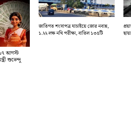
জাতিগত শংসাপত্র যাচাইয়ে জোর নবান্ন,
প্রয
১.২২ লক্ষ নথি পরীক্ষা, বাতিল ১৩৫টি
ছায়
া ১৭ আগস্ট
্রী শুভেন্দু