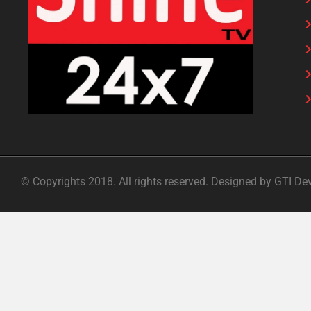
© Copyrights 2018. All rights reserved. Designed by GTI De