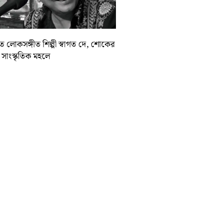
়াত লোকসঙ্গীত শিল্পী স্বাগত দে, শোকের
া সাংস্কৃতিক মহলে