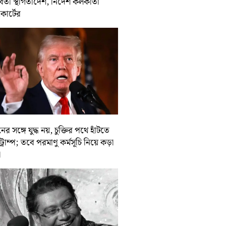
র্বর্তী স্থগিতাদেশ, নির্দেশ কলকাতা
কোর্টের
ের সঙ্গে যুদ্ধ নয়, চুক্তির পথে হাঁটতে
ট্রাম্প; তবে পরমাণু কর্মসূচি নিয়ে কড়া
া