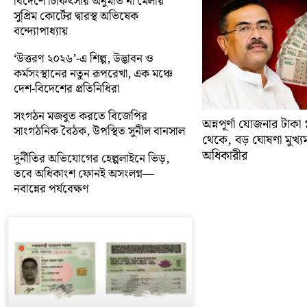
বিদেশে চিকিৎসার অনুমতি না মেলায়
সুপ্রিম কোর্টের দ্বারস্থ অভিষেক
বন্দ্যোপাধ্যায়
‘উত্তরণ ২০২৬’-এ শিল্প, উদ্ভাবন ও
কর্মসংস্থানের নতুন রূপরেখা, এক মঞ্চে
দেশ-বিদেশের প্রতিনিধিরা
সংগঠন মজবুত করতে বিজেপির
অন্নপূর্ণা যোজনার টাক
সাংগঠনিক বৈঠক, উপস্থিত সুনীল বানসাল
থেকে, বড় ঘোষণা মুখ্যমন্ত
অধিকারীর
দুর্নীতির অভিযোগের হেল্পলাইনে ভিড়,
তবে অধিকাংশ ফোনই অসংলগ্ন—
নবান্নের পর্যবেক্ষণ