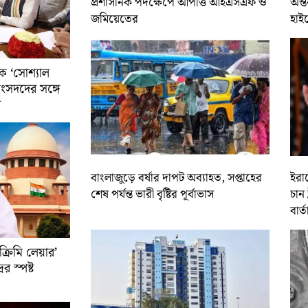
প্রশাসনিক পদক্ষেপে আপত্তি আইএসএফ ও
অন্ত
জমিয়েতের
হাই
ে ‘সোশ্যাল
সাংসদদের সঙ্গে
র
বাংলাজুড়ে বর্ষার দাপট অব্যাহত, সপ্তাহের
ইরান
শেষ পর্যন্ত ভারী বৃষ্টির পূর্বাভাস
চান 
বার্ত
রিমি লেয়ার’
ের স্পষ্ট