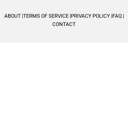
o
r
p
r
e
k
p
a
s
ABOUT |
TERMS OF SERVICE |
PRIVACY POLICY |
FAQ |
-
m
t
f
CONTACT