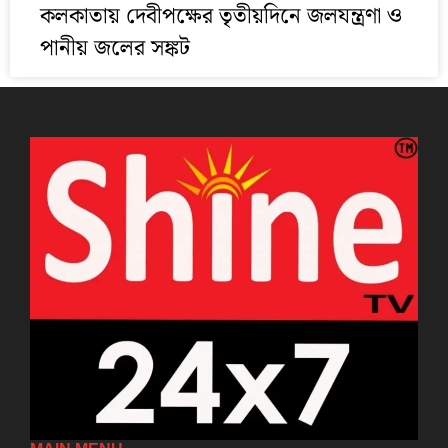
কলকাতায় দেবীপক্ষের তৃতীয়দিনে জলযন্ত্রণা ও
পানীয় জলের সঙ্কট