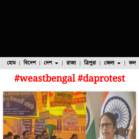
হোম
বিদেশ
দেশ
রাজ্য
ত্রিপুরা
জেলা
কলক
#weastbengal #daprotest
ফুল চাষ
ফল চাষ
মাছ চাষ
উত্তর ২৪ পরগনা
পোল্ট্রি চাষ