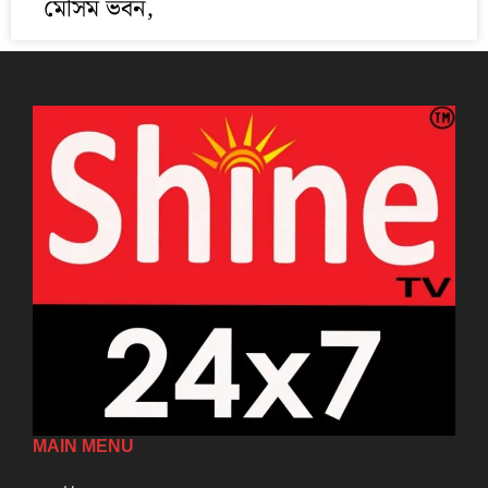
মৌসম ভবন,
MAIN MENU