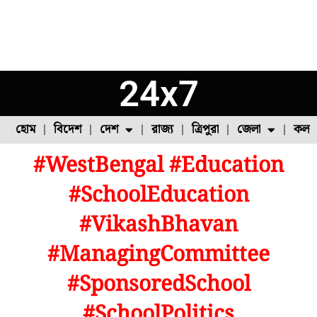
24x7
হোম
বিদেশ
দেশ
রাজ্য
ত্রিপুরা
জেলা
কলক
#WestBengal #Education
ফুল চাষ
ফল চাষ
মাছ চাষ
উত্তর ২৪ পরগনা
পোল্ট্রি চাষ
#SchoolEducation
#VikashBhavan
#ManagingCommittee
#SponsoredSchool
#SchoolPolitics