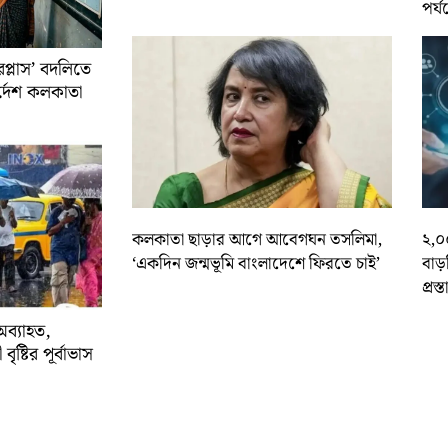
পর্য
রপ্লাস’ বদলিতে
নির্দেশ কলকাতা
কলকাতা ছাড়ার আগে আবেগঘন তসলিমা,
২,০
‘একদিন জন্মভূমি বাংলাদেশে ফিরতে চাই’
বাড
প্রস্
অব্যাহত,
বৃষ্টির পূর্বাভাস