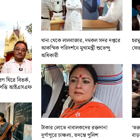
থানা থেকে লালবাজার, দমকল সদর দপ্তরে
হরমু
আকস্মিক পরিদর্শনে মুখ্যমন্ত্রী শুভেন্দু
ফের 
অধিকারী
 ঘিরে বিতর্ক,
আপত্তি আইএসএফ
টাকার লোভে নাবালকদের রক্তদান!
‘তর
দুর্গাপুরে চাঞ্চল্য, তদন্তে পুলিশ
বাড়