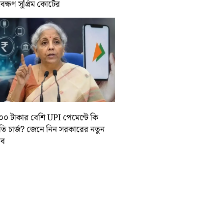
বেক্ষণ সুপ্রিম কোর্টের
০০ টাকার বেশি UPI পেমেন্টে কি
়তি চার্জ? জেনে নিন সরকারের নতুন
তাব