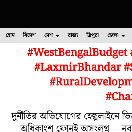
হোম
বিদেশ
দেশ
রাজ্য
ত্রিপুরা
জেলা
#WestBengalBudget
ফুল চাষ
ফল চাষ
মাছ চাষ
উত্তর ২৪ পরগন
পোল্ট্রি চ
#LaxmirBhandar #S
#RuralDevelopm
#Cha
দুর্নীতির অভিযোগের হেল্পলাইনে ভি
অধিকাংশ ফোনই অসংলগ্ন— নবান