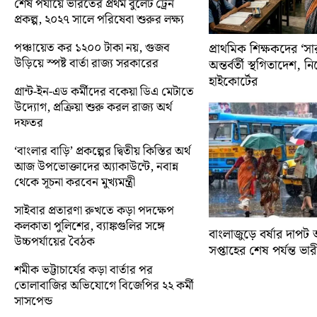
শেষ পর্যায়ে ভারতের প্রথম বুলেট ট্রেন
প্রকল্প, ২০২৭ সালে পরিষেবা শুরুর লক্ষ্য
পঞ্চায়েত কর ১২০০ টাকা নয়, গুজব
প্রাথমিক শিক্ষকদের ‘সা
উড়িয়ে স্পষ্ট বার্তা রাজ্য সরকারের
অন্তর্বর্তী স্থগিতাদেশ, 
হাইকোর্টের
গ্রান্ট-ইন-এড কর্মীদের বকেয়া ডিএ মেটাতে
উদ্যোগ, প্রক্রিয়া শুরু করল রাজ্য অর্থ
দফতর
‘বাংলার বাড়ি’ প্রকল্পের দ্বিতীয় কিস্তির অর্থ
আজ উপভোক্তাদের অ্যাকাউন্টে, নবান্ন
থেকে সূচনা করবেন মুখ্যমন্ত্রী
সাইবার প্রতারণা রুখতে কড়া পদক্ষেপ
কলকাতা পুলিশের, ব্যাঙ্কগুলির সঙ্গে
বাংলাজুড়ে বর্ষার দাপট 
উচ্চপর্যায়ের বৈঠক
সপ্তাহের শেষ পর্যন্ত ভারী 
শমীক ভট্টাচার্যের কড়া বার্তার পর
তোলাবাজির অভিযোগে বিজেপির ২২ কর্মী
সাসপেন্ড