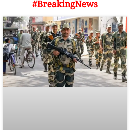
#BreakingNews