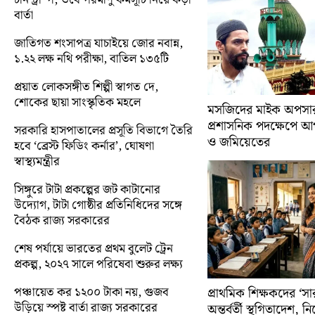
বার্তা
জাতিগত শংসাপত্র যাচাইয়ে জোর নবান্ন,
১.২২ লক্ষ নথি পরীক্ষা, বাতিল ১৩৫টি
প্রয়াত লোকসঙ্গীত শিল্পী স্বাগত দে,
শোকের ছায়া সাংস্কৃতিক মহলে
মসজিদের মাইক অপসারণ
প্রশাসনিক পদক্ষেপে 
সরকারি হাসপাতালের প্রসূতি বিভাগে তৈরি
ও জমিয়েতের
হবে ‘ব্রেস্ট ফিডিং কর্নার’, ঘোষণা
স্বাস্থ্যমন্ত্রীর
সিঙ্গুরে টাটা প্রকল্পের জট কাটানোর
উদ্যোগ, টাটা গোষ্ঠীর প্রতিনিধিদের সঙ্গে
বৈঠক রাজ্য সরকারের
শেষ পর্যায়ে ভারতের প্রথম বুলেট ট্রেন
প্রকল্প, ২০২৭ সালে পরিষেবা শুরুর লক্ষ্য
পঞ্চায়েত কর ১২০০ টাকা নয়, গুজব
প্রাথমিক শিক্ষকদের ‘সা
উড়িয়ে স্পষ্ট বার্তা রাজ্য সরকারের
অন্তর্বর্তী স্থগিতাদেশ, 