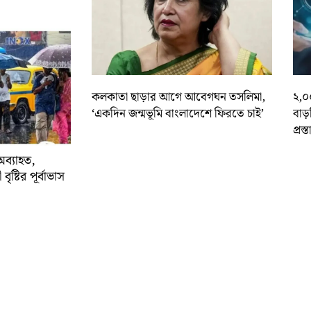
কলকাতা ছাড়ার আগে আবেগঘন তসলিমা,
২,০
‘একদিন জন্মভূমি বাংলাদেশে ফিরতে চাই’
বাড
প্রস্
অব্যাহত,
বৃষ্টির পূর্বাভাস