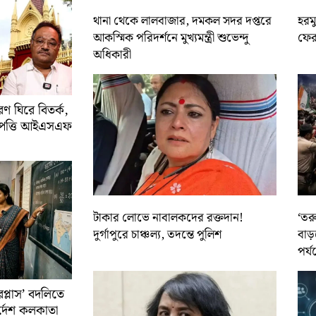
থানা থেকে লালবাজার, দমকল সদর দপ্তরে
হরমু
আকস্মিক পরিদর্শনে মুখ্যমন্ত্রী শুভেন্দু
ফের 
অধিকারী
 ঘিরে বিতর্ক,
আপত্তি আইএসএফ
টাকার লোভে নাবালকদের রক্তদান!
‘তর
দুর্গাপুরে চাঞ্চল্য, তদন্তে পুলিশ
বাড়
পর্য
রপ্লাস’ বদলিতে
নির্দেশ কলকাতা