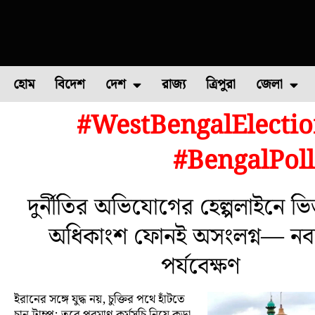
হোম
বিদেশ
দেশ
রাজ্য
ত্রিপুরা
জেলা
#WestBengalElectio
ফুল চাষ
ফল চাষ
মাছ চাষ
উত্তর ২৪ পরগন
পোল্ট্রি চ
#BengalPol
দুর্নীতির অভিযোগের হেল্পলাইনে ভি
অধিকাংশ ফোনই অসংলগ্ন— নবান
পর্যবেক্ষণ
ইরানের সঙ্গে যুদ্ধ নয়, চুক্তির পথে হাঁটতে
চান ট্রাম্প; তবে পরমাণু কর্মসূচি নিয়ে কড়া