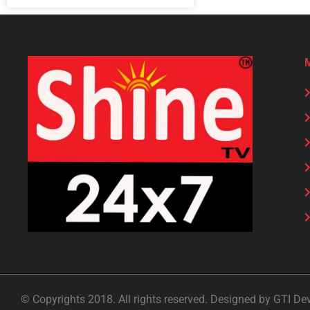
© Copyrights 2018. All rights reserved. Designed by GTI De