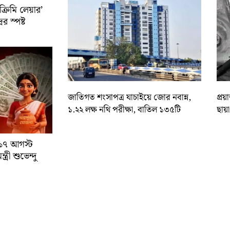
রিমি লেয়ার’
ের স্পষ্ট
জাতিগত শংসাপত্র যাচাইয়ে জোর নবান্ন,
প্রয
১.২২ লক্ষ নথি পরীক্ষা, বাতিল ১৩৫টি
ছায়
া ১৭ আগস্ট
্রী শুভেন্দু