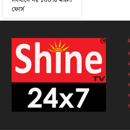
সবখানে নয় ১০০% মহিলা
ফোর্স