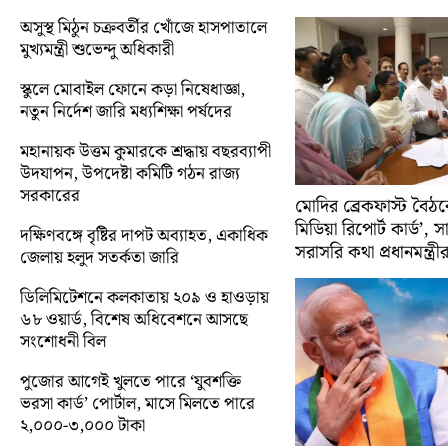
অসুস্থ মিঠুন চক্রবর্তীর খোঁজে হাসপাতালে
মুখ্যমন্ত্রী শুভেন্দু অধিকারী
স্কুলে মোবাইল ফোনে কড়া নিষেধাজ্ঞা,
নতুন নির্দেশ জারি মধ্যশিক্ষা পর্ষদের
মহানায়ক উত্তম কুমারকে শ্রদ্ধায় বছরব্যাপী
উদযাপন, উপদেষ্টা কমিটি গঠন রাজ্য
সরকারের
মোদির ব্রেকফাস্ট বৈঠক
মিডিয়া রিপোর্ট কার্ড’, 
দক্ষিণবঙ্গে বৃষ্টির দাপট অব্যাহত, একাধিক
সরাসরি কথা প্রধানমন্ত্রী
জেলায় হলুদ সতর্কতা জারি
ডিলিমিটেশনে কলকাতায় ২০৯ ও হাওড়ায়
৬৮ ওয়ার্ড, বিশেষ অধিবেশনে আসছে
সংশোধনী বিল
পুজোর আগেই খুলতে পারে ‘যুবশক্তি
ভরসা কার্ড’ পোর্টাল, মাসে মিলতে পারে
২,০০০-৩,০০০ টাকা