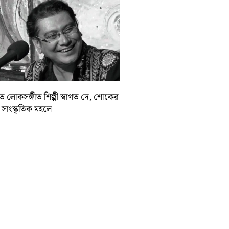
়াত লোকসঙ্গীত শিল্পী স্বাগত দে, শোকের
া সাংস্কৃতিক মহলে