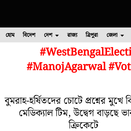
হোম
বিদেশ
দেশ
রাজ্য
ত্রিপুরা
জেলা
#WestBengalElect
ফুল চাষ
ফল চাষ
মাছ চাষ
উত্তর ২৪ পরগন
পোল্ট্রি চ
#ManojAgarwal #Vot
বুমরাহ-হর্ষিতদের চোটে প্রশ্নের মুখে
মেডিক্যাল টিম, উদ্বেগ বাড়ছে ভ
ক্রিকেটে