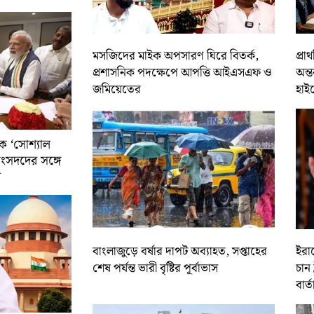
মসজিদের মাইক অপসারণ ঘিরে বিতর্ক,
প্রা
প্রশাসনিক পদক্ষেপে আপত্তি আইএসএফ ও
অন্ত
জমিয়েতের
হাই
ে ‘সোশ্যাল
সাংসদদের সঙ্গে
র
বাংলাজুড়ে বর্ষার দাপট অব্যাহত, সপ্তাহের
ইরান
শেষ পর্যন্ত ভারী বৃষ্টির পূর্বাভাস
চান 
বার্ত