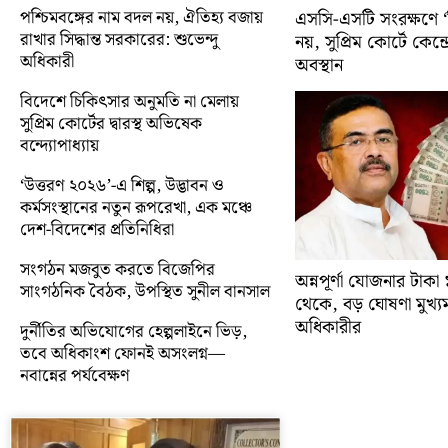
পশ্চিমবঙ্গের নাম বদল নয়, ঐতিহ্য বজায়
এসসি-এসটি সংরক্ষণে ‘ক্
রাখার সিদ্ধান্ত সরকারের: শুভেন্দু
নয়, সুপ্রিম কোর্টে কেন্দ্র
অধিকারী
অবস্থান
বিদেশে চিকিৎসার অনুমতি না মেলায়
সুপ্রিম কোর্টের দ্বারস্থ অভিষেক
বন্দ্যোপাধ্যায়
‘উত্তরণ ২০২৬’-এ শিল্প, উদ্ভাবন ও
কর্মসংস্থানের নতুন রূপরেখা, এক মঞ্চে
দেশ-বিদেশের প্রতিনিধিরা
সংগঠন মজবুত করতে বিজেপির
অন্নপূর্ণা যোজনার টাক
সাংগঠনিক বৈঠক, উপস্থিত সুনীল বানসাল
থেকে, বড় ঘোষণা মুখ্যমন্ত
অধিকারীর
দুর্নীতির অভিযোগের হেল্পলাইনে ভিড়,
তবে অধিকাংশ ফোনই অসংলগ্ন—
নবান্নের পর্যবেক্ষণ