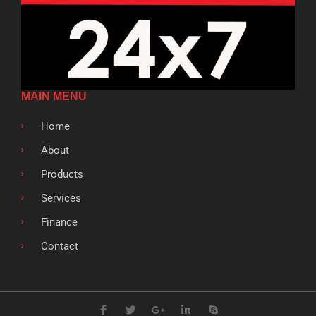
MAIN MENU
Home
About
Products
Services
Finance
Contact
F
T
G
L
S
a
w
o
i
k