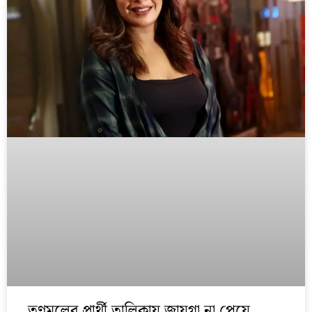
তৃণমূলের প্রার্থী তালিকায় জায়গা না পেয়ে