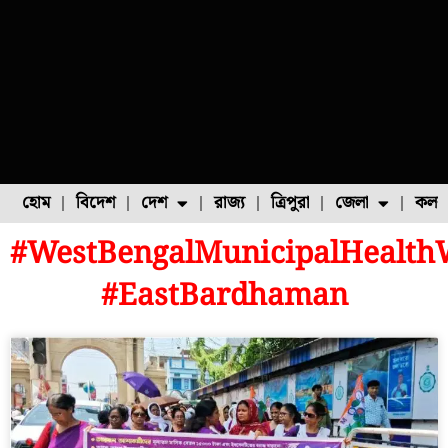
হোম
বিদেশ
দেশ
রাজ্য
ত্রিপুরা
জেলা
কলক
#WestBengalMunicipalHealth
ফুল চাষ
ফল চাষ
মাছ চাষ
উত্তর ২৪ পরগনা
পোল্ট্রি চাষ
#EastBardhaman