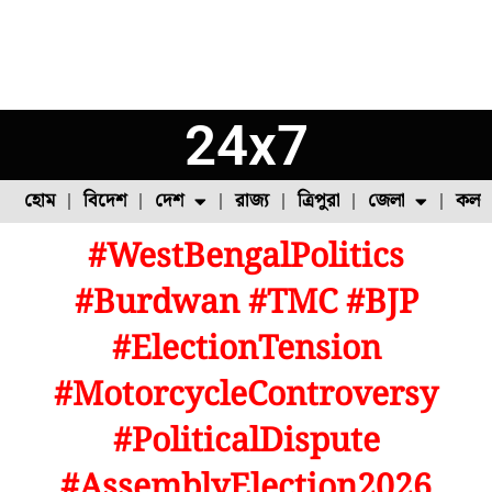
24x7
হোম
বিদেশ
দেশ
রাজ্য
ত্রিপুরা
জেলা
কলক
#WestBengalPolitics
ফুল চাষ
ফল চাষ
মাছ চাষ
উত্তর ২৪ পরগনা
পোল্ট্রি চাষ
#Burdwan #TMC #BJP
#ElectionTension
#MotorcycleControversy
#PoliticalDispute
#AssemblyElection2026