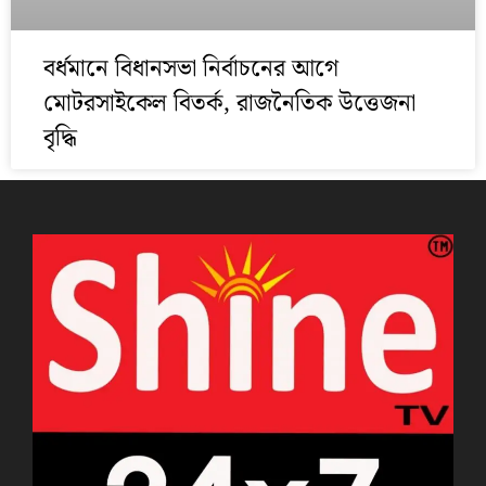
বর্ধমানে বিধানসভা নির্বাচনের আগে
মোটরসাইকেল বিতর্ক, রাজনৈতিক উত্তেজনা
বৃদ্ধি