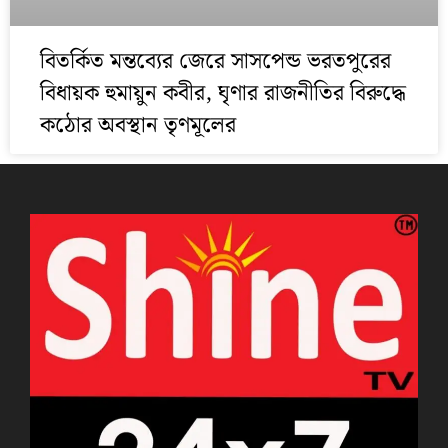
বিতর্কিত মন্তব্যের জেরে সাসপেন্ড ভরতপুরের
বিধায়ক হুমায়ুন কবীর, ঘৃণার রাজনীতির বিরুদ্ধে
কঠোর অবস্থান তৃণমূলের