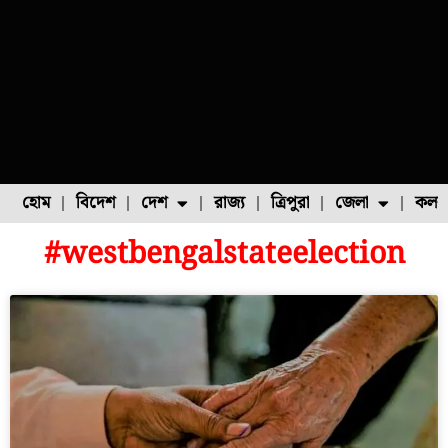
হোম
বিদেশ
দেশ
রাজ্য
ত্রিপুরা
জেলা
কলক
#westbengalstateelection
ফুল চাষ
ফল চাষ
মাছ চাষ
উত্তর ২৪ পরগনা
পোল্ট্রি চাষ