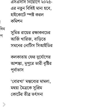
এসএসসি নিয়োগে ২০২৫-
এর নতুন বিধিই মানা হবে,
হাইকোর্টে স্পষ্ট করল
কমিশন
ল
দিন
সুমিত রায়ের রক্ষাকবচের
ণে
আর্জি খারিজ, বাড়িতে
সমনের নোটিস সিআইডির
কলকাতায় ফের দুর্যোগের
আশঙ্কা, দুপুরে ভারী বৃষ্টির
পূর্বাভাস
‘বোরখা’ মন্তব্যের মামলা,
মহুয়া মৈত্রকে সুপ্রিম
কোর্টের তীব্র ভর্ৎসনা
Next