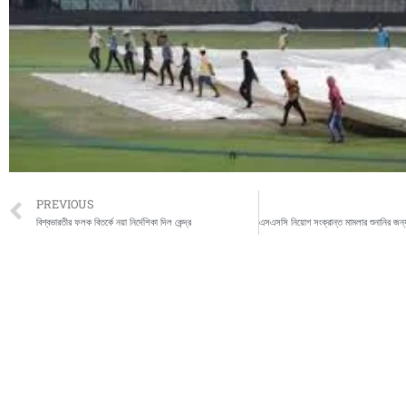
Prev
PREVIOUS
বিশ্বভারতীর ফলক বিতর্কে নয়া নির্দেশিকা দিল কেন্দ্র