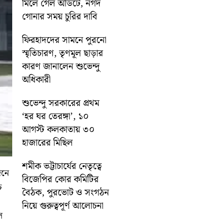
মিলে গেল অডিটে, নগদ
গোনার সময় চুরির দাবি
ফিরহাদদের সামনে পুরনো
স্মৃতিচারণ, তৃণমূল ছাড়ার
কারণ জানালেন শুভেন্দু
অধিকারী
শুভেন্দু সরকারের প্রথম
‘হর ঘর তেরঙ্গা’, ১০
আগস্ট কলকাতায় ৩০
হাজারের মিছিল
শমীক ভট্টাচার্যের নেতৃত্বে
িনে
বিজেপির কোর কমিটির
চ
বৈঠক, পুরভোট ও সংগঠন
নিয়ে গুরুত্বপূর্ণ আলোচনা
ল