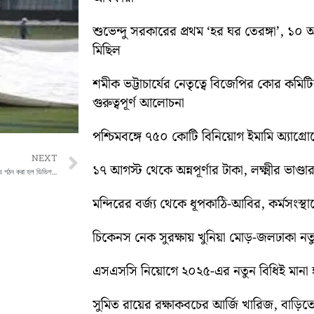
শুভেন্দু সরকারের প্রথম ‘হর ঘর তেরঙ্গা’, 
মিছিল
শমীক ভট্টাচার্যের নেতৃত্বে বিজেপির কোর কম
গুরুত্বপূর্ণ আলোচনা
পশ্চিমবঙ্গে ৭৫০ কোটি বিনিয়োগ ইমামি অ্যাগ্র
Next
NEXT
১৭ আগস্ট থেকে অন্নপূর্ণার টাকা, লক্ষ্মীর ভাণ্ডার
এসএসসি নিয়োগ সংক্রান্ত মামলার শুনানির জন্য গঠন করা হল ডিভিশন বেঞ্চ
মন্দিরের বর্জ্য থেকে ধূপকাঠি-আবির, কর্মসংস্থা
চিকেনস নেক সুরক্ষায় খুনিয়া মোড়-জলঢাকা 
এসএসসি নিয়োগে ২০২৫-এর নতুন বিধিই মানা হব
সুমিত রায়ের রক্ষাকবচের আর্জি খারিজ, বাড