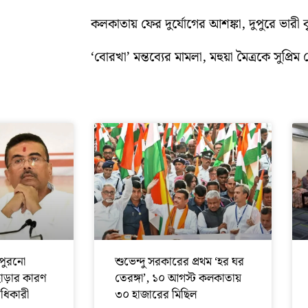
কলকাতায় ফের দুর্যোগের আশঙ্কা, দুপুরে ভারী বৃষ্
‘বোরখা’ মন্তব্যের মামলা, মহুয়া মৈত্রকে সুপ্রিম ক
পুরনো
শুভেন্দু সরকারের প্রথম ‘হর ঘর
ছাড়ার কারণ
তেরঙ্গা’, ১০ আগস্ট কলকাতায়
অধিকারী
৩০ হাজারের মিছিল