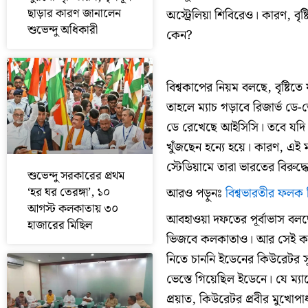
ছাড়ার কারণ জানালেন
অস্ট্রেলিয়া শিবিরেও। কারণ, বৃষ
শুভেন্দু অধিকারী
কেন?
বিশ্বকাপের নিয়ম বলছে, বৃষ্টিতে
তাহলে ম্যাচ গড়াবে রিজার্ভ ডে-
ডে রেখেছে আইসিসি। তবে যদি শুক
খুঁজছেন হন্যে হয়ে। কারণ, এই 
স্টেডিয়ামে তারা ভারতের বিরুদ্
শুভেন্দু সরকারের প্রথম
‘হর ঘর তেরঙ্গা’, ১০
আরও পড়ুনঃ
বিশ্বভারতীর ফলক বি
আগস্ট কলকাতায় ৩০
আবহাওয়া দফতের পূর্বাভাস বলছে, 
হাজারের মিছিল
ভিজবে কলকাতাও। আর সেই কারণ
নিতে চাননি ইডেনের কিউরেটর সু
ভেস্তে গিয়েছিল ইডেনে। যে ম্য
প্রয়াত, কিউরেটর প্রবীর মুখোপ