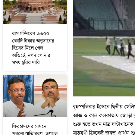
রাম মন্দিরের ৩৩০০
কোটি টাকার অনুদানের
হিসেব মিলে গেল
অডিটে, নগদ গোনার
সময় চুরির দাবি
বৃহস্পতিবার ইডেনে দ্বিতীয় সেল
আজ ও কাল কলকাতায় জোড়া ঘুর্ণ
শুরু হতে তখন মাত্র ঘণ্টাখানে
ফিরহাদদের সামনে
মাঠমুখী ক্রিকেট জনতা প্রার্থনা 
পুরনো স্মৃতিচারণ, তৃণমূল