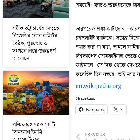
সময়েই। ম্যাচও শুরু হয়েছে ঠিক
শমীক ভট্টাচার্যের নেতৃত্বে
তারপরেও শঙ্কা কাটছে না। কারণ
বিজেপির কোর কমিটির
ফ্লাডলাইট জ্বালিয়ে। সন্ধের দিক
বৈঠক, পুরভোট ও
ম্য়াচ করা না যায়, তাহলে ফাই
সংগঠন নিয়ে গুরুত্বপূর্ণ
বিশ্বকাপের সেমিফাইনাল ভেস্তে 
আলোচনা
ফাইনালে। সে দিক থেকে দেখতে গ
করেছিল তিন নম্বরে। তাই ম্যাচ ন
en.wikipedia.org
Share this:
Facebook
X
পশ্চিমবঙ্গে ৭৫০ কোটি
বিনিয়োগ ইমামি
Prev
PREVIOUS
অ্যাগ্রোটেকের