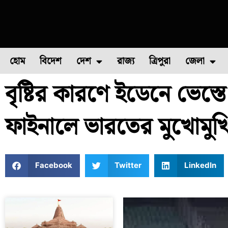
হোম
বিদেশ
দেশ
রাজ্য
ত্রিপুরা
জেলা
বৃষ্টির কারণে ইডেনে ভেস্ত
ফুল চাষ
ফল চাষ
মাছ চাষ
উত্তর ২৪ পরগন
পোল্ট্রি চ
ফাইনালে ভারতের মুখোমুখ
Facebook
Twitter
LinkedIn