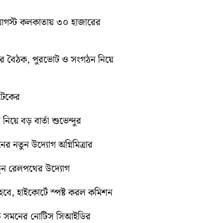
১০ আগস্ট কলকাতায় ৩০ হাজারের
িটির বৈঠক, পুরভোট ও সংগঠন নিয়ে
োটেকের
 নিয়ে বড় বার্তা শুভেন্দুর
নের নতুন উদ্যোগ অগ্নিমিত্রার
নতুন রেলপথের উদ্যোগ
ে, হাইকোর্টে স্পষ্ট করল কমিশন
়িতে সমনের নোটিস সিআইডির