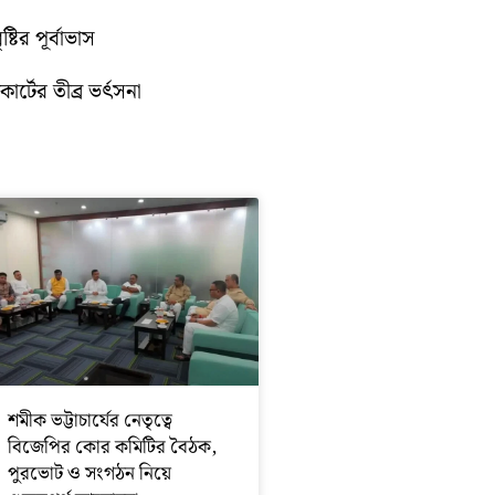
টির পূর্বাভাস
োর্টের তীব্র ভর্ৎসনা
শমীক ভট্টাচার্যের নেতৃত্বে
বিজেপির কোর কমিটির বৈঠক,
পুরভোট ও সংগঠন নিয়ে