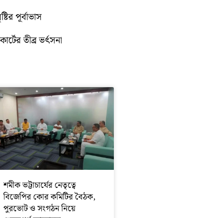
টির পূর্বাভাস
োর্টের তীব্র ভর্ৎসনা
শমীক ভট্টাচার্যের নেতৃত্বে
বিজেপির কোর কমিটির বৈঠক,
পুরভোট ও সংগঠন নিয়ে