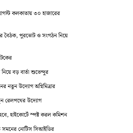
১০ আগস্ট কলকাতায় ৩০ হাজারের
িটির বৈঠক, পুরভোট ও সংগঠন নিয়ে
োটেকের
 নিয়ে বড় বার্তা শুভেন্দুর
নের নতুন উদ্যোগ অগ্নিমিত্রার
নতুন রেলপথের উদ্যোগ
ে, হাইকোর্টে স্পষ্ট করল কমিশন
়িতে সমনের নোটিস সিআইডির