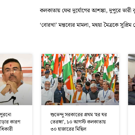
কলকাতায় ফের দুর্যোগের আশঙ্কা, দুপুরে ভারী বৃষ্
‘বোরখা’ মন্তব্যের মামলা, মহুয়া মৈত্রকে সুপ্রিম ক
পুরনো
শুভেন্দু সরকারের প্রথম ‘হর ঘর
ছাড়ার কারণ
তেরঙ্গা’, ১০ আগস্ট কলকাতায়
অধিকারী
৩০ হাজারের মিছিল