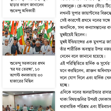
ছাড়ার কারণ জানালেন
বেঙ্গালুরু। প্লে-অফের দৌড়ে টি
শুভেন্দু অধিকারী
লখনউ সুপার জায়ান্টসের বিরুদ্
সেই কারণেই প্রথমে দলের সঙ্গে
অন্যদিকে, সদ্য কন্যাসন্তানের 
মুম্বইয়েই ছিলেন।
মুম্বই ইন্ডিয়ান্সের এক মুখপাত্
তাঁর শারীরিক অবস্থার উপর নজর 
দেবেন বলে জানানো হয়েছে।
শুভেন্দু সরকারের প্রথম
এই পরিস্থিতিতে হার্দিক ও সূর্য
‘হর ঘর তেরঙ্গা’, ১০
মনে করছিলেন, প্রাক্তন অধিনায়
আগস্ট কলকাতায় ৩০
দলে যোগ দিলে এবং হার্দিক খেলত
হাজারের মিছিল
হচ্ছে।
এদিকে দলের অলরাউন্ডার রাদারফ
থাকা বিষয়গুলির উপরই ফোকাস ক
ধারাবাহিক পরিশ্রম এবং ইতিব