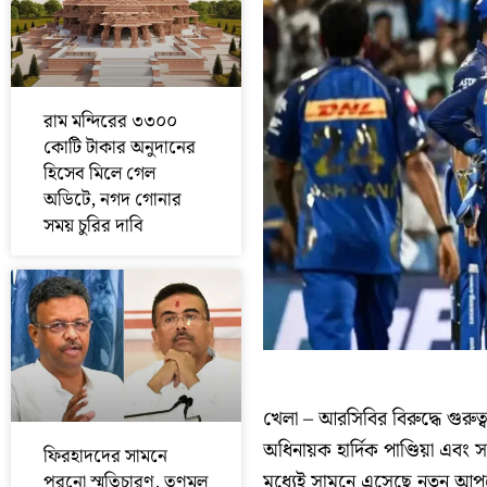
রাম মন্দিরের ৩৩০০
কোটি টাকার অনুদানের
হিসেব মিলে গেল
অডিটে, নগদ গোনার
সময় চুরির দাবি
খেলা – আরসিবির বিরুদ্ধে গুরুত্বপ
অধিনায়ক হার্দিক পাণ্ডিয়া এবং
ফিরহাদদের সামনে
মধ্যেই সামনে এসেছে নতুন আপডেট। 
পুরনো স্মৃতিচারণ, তৃণমূল