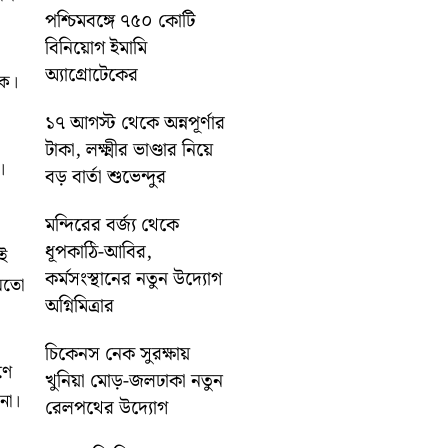
পশ্চিমবঙ্গে ৭৫০ কোটি
বিনিয়োগ ইমামি
অ্যাগ্রোটেকের
য়ক।
১৭ আগস্ট থেকে অন্নপূর্ণার
টাকা, লক্ষ্মীর ভাণ্ডার নিয়ে
।
বড় বার্তা শুভেন্দুর
মন্দিরের বর্জ্য থেকে
ধূপকাঠি-আবির,
েই
কর্মসংস্থানের নতুন উদ্যোগ
য়মতো
অগ্নিমিত্রার
চিকেনস নেক সুরক্ষায়
ণে
খুনিয়া মোড়-জলঢাকা নতুন
না।
রেলপথের উদ্যোগ