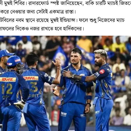
 মুম্বই শিবির। রাদারফোর্ড স্পষ্ট জানিয়েছেন, বাকি চারটি ম্যাচই জিত
করে নেওয়ার জন্য সেটাই একমাত্র রাস্তা।
েবিলের নবম স্থানে রয়েছে মুম্বই ইন্ডিয়ান্স। ফলে শুধু নিজেদের ম্যাচ
লাফলের দিকেও নজর রাখতে হবে হার্দিকদের।