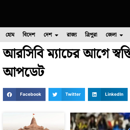
হোম
বিদেশ
দেশ
রাজ্য
ত্রিপুরা
জেলা
আরসিবি ম্যাচের আগে স্বস্তি 
ফুল চাষ
ফল চাষ
মাছ চাষ
উত্তর ২৪ পরগন
পোল্ট্রি চ
আপডেট
Facebook
Twitter
LinkedIn