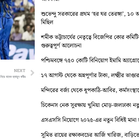
শুভেন্দু সরকারের প্রথম ‘হর ঘর তেরঙ্গা’, 
মিছিল
শমীক ভট্টাচার্যের নেতৃত্বে বিজেপির কোর কম
গুরুত্বপূর্ণ আলোচনা
পশ্চিমবঙ্গে ৭৫০ কোটি বিনিয়োগ ইমামি অ্যাগ্র
Next
NEXT
১৭ আগস্ট থেকে অন্নপূর্ণার টাকা, লক্ষ্মীর ভাণ্ডার
নিয়ে যাবেন হুমায়ুন কবীর
মন্দিরের বর্জ্য থেকে ধূপকাঠি-আবির, কর্মসংস্থা
চিকেনস নেক সুরক্ষায় খুনিয়া মোড়-জলঢাকা 
এসএসসি নিয়োগে ২০২৫-এর নতুন বিধিই মানা হব
সুমিত রায়ের রক্ষাকবচের আর্জি খারিজ, বাড