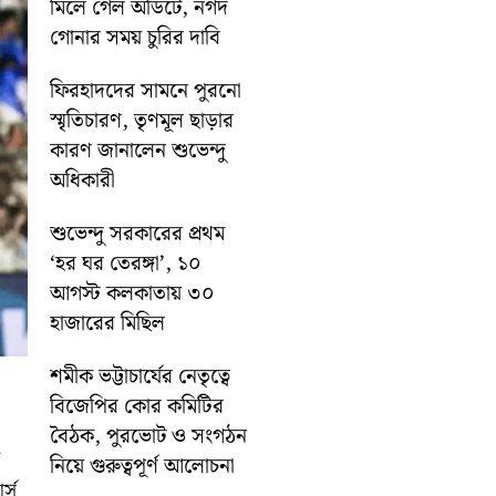
মিলে গেল অডিটে, নগদ
গোনার সময় চুরির দাবি
ফিরহাদদের সামনে পুরনো
স্মৃতিচারণ, তৃণমূল ছাড়ার
কারণ জানালেন শুভেন্দু
অধিকারী
শুভেন্দু সরকারের প্রথম
‘হর ঘর তেরঙ্গা’, ১০
আগস্ট কলকাতায় ৩০
হাজারের মিছিল
শমীক ভট্টাচার্যের নেতৃত্বে
বিজেপির কোর কমিটির
বৈঠক, পুরভোট ও সংগঠন
নিয়ে গুরুত্বপূর্ণ আলোচনা
র্স