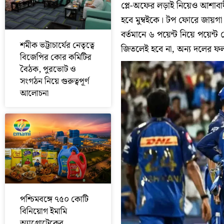
প্লে-অফের লড়াই নিয়েও আশাবাদী
হবে মুম্বইকে। টপ ফোরে জায়গা 
বর্তমানে ৬ পয়েন্ট নিয়ে পয়েন্ট ট
শমীক ভট্টাচার্যের নেতৃত্বে
জিতলেই হবে না, অন্য দলের ফ
বিজেপির কোর কমিটির
বৈঠক, পুরভোট ও
সংগঠন নিয়ে গুরুত্বপূর্ণ
আলোচনা
পশ্চিমবঙ্গে ৭৫০ কোটি
বিনিয়োগ ইমামি
অ্যাগ্রোটেকের