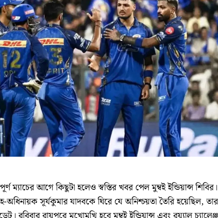
ূর্ণ ম্যাচের আগে কিছুটা হলেও স্বস্তির খবর পেল মুম্বই ইন্ডিয়ান্স শিবির।
 সহ-অধিনায়ক সূর্যকুমার যাদবকে ঘিরে যে অনিশ্চয়তা তৈরি হয়েছিল, তার
রবিবার রায়পুরে মুখোমুখি হবে মুম্বই ইন্ডিয়ান্স এবং রয়্যাল চ্যালেঞ্জা