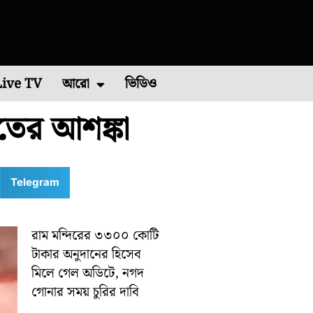
Live TV
আরো
ভিডিও
াতের আশঙ্কা
চিম মেদিনীপুর
এশিয়া কাপ ২০২২
পশ্চিম বর্ধমান
রাশিফল
বিশ্ব ব্যাডমিন্টন চ্যাম্পিয়নশিপ ২০২২
কারেন্ট অ্যাফেয়ার
পূর্ব মেদিনীপুর
মালদা
ভাইরাল ভিডিও
শিলিগুড়ি
রবিবারে
Telegram
রাম মন্দিরের ৩৩০০ কোটি
টাকার অনুদানের হিসেব
মিলে গেল অডিটে, নগদ
গোনার সময় চুরির দাবি