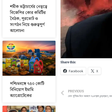
শমীক ভট্টাচার্যের নেতৃত্বে
বিজেপির কোর কমিটির
বৈঠক, পুরভোট ও
সংগঠন নিয়ে গুরুত্বপূর্ণ
আলোচনা
Share this:
Facebook
X
পশ্চিমবঙ্গে ৭৫০ কোটি
বিনিয়োগ ইমামি
Prev
PREVIOUS
অ্যাগ্রোটেকের
দোল পূর্ণিমার দিনে আকাশে খণ্ডগ্রাস চন্দ্রগ্রহণ, ভার