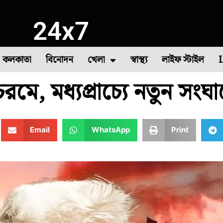
24x7
কলকাতা
বিনোদন
খেলা
স্বাস্থ্য
লাইফ স্টাইল
মে, মধ্যপ্রাচ্যে নতুন সংঘ
া
াষ
সবজি চাষ
দক্ষিণ ২৪ পরগনা
বীরভূম
৪৪তম দাবা অলিম্পিয়াড
মুর্শিদাবাদ
উত্তর দিনাজপুর
কমনওয়েলথ গেমস
পশ্
Email
WhatsApp
Print