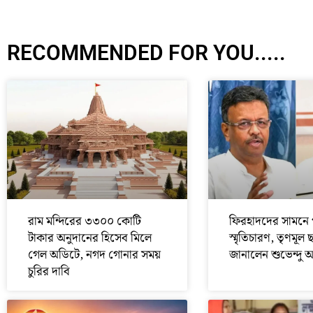
RECOMMENDED FOR YOU.....
রাম মন্দিরের ৩৩০০ কোটি
ফিরহাদদের সামনে 
টাকার অনুদানের হিসেব মিলে
স্মৃতিচারণ, তৃণমূল 
গেল অডিটে, নগদ গোনার সময়
জানালেন শুভেন্দু 
চুরির দাবি