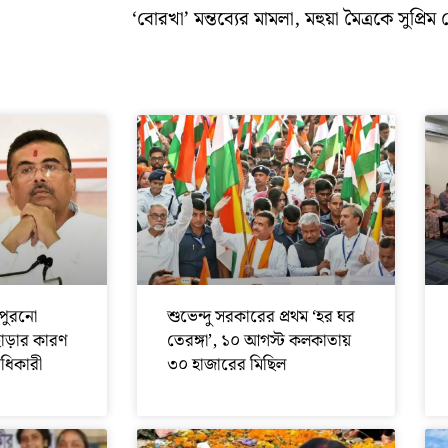
‘বোরখা’ মন্তব্যের মামলা, মহুয়া মৈত্রকে সুপ্রিম ক
পুরনো
শুভেন্দু সরকারের প্রথম ‘হর ঘর
ছাড়ার কারণ
তেরঙ্গা’, ১০ আগস্ট কলকাতায়
অধিকারী
৩০ হাজারের মিছিল